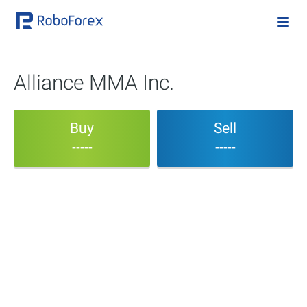
Alliance MMA Inc.
Buy
Sell
-----
-----