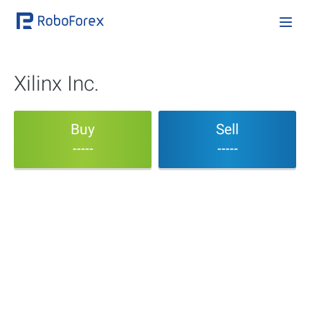
Xilinx Inc.
Buy
Sell
-----
-----