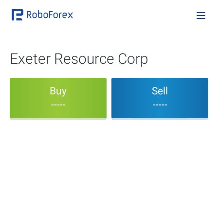
Exeter Resource Corp
Buy
Sell
-----
-----