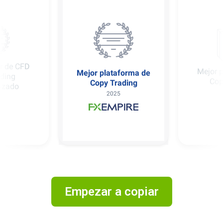
r de CFD
Mejor p
Mejor plataforma de
ding
Cop
Copy Trading
izado
2025
Empezar a copiar