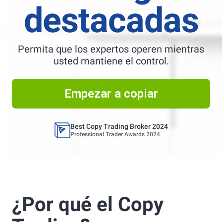
destacadas
Permita que los expertos operen mientras
usted mantiene el control.
Best Copy Trading Platform
Global Brands Magazine Awards 2023
Empezar a copiar
Best Copy Trading Platform 2025
Global Brands Magazine Awards
Best Copy Trading Broker 2024
Professional Trader Awards 2024
Best Copy Trading Platform
Global Brands Magazine Awards 2023
Best Copy Trading Platform 2025
¿Por qué el Copy
Global Brands Magazine Awards