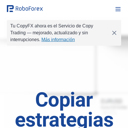
Tu CopyFX ahora es el Servicio de Copy
COMPRAR
0.1
Copiado
Trading
— mejorado, actualizado y sin
EURUSD
interrupciones.
Más información
COMPRAR
0.01
VENDER
0.2
VENDER
0.1
COMPRAR
1
COMPRAR
1.0
COMPRAR
0.05
Copiar
estrategias