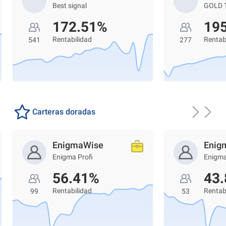
Best signal
GOLD 
172.51%
19
Rentabilidad
Rentab
541
277
Carteras doradas
EnigmaWise
Enig
Enigma Profi
Enigma
56.41%
43
Rentabilidad
Rentab
99
53