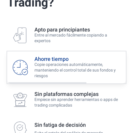
Trading?
Best Copy Trading Broker 2024
Professional Trader Awards 2024
Best Copy Trading Platform
Global Brands Magazine Awards 2023
Apto para principiantes
Entre al mercado fácilmente copiando a
expertos
Ahorre tiempo
Copie operaciones automáticamente,
manteniendo el control total de sus fondos y
riesgos
Sin plataformas complejas
Empiece sin aprender herramientas o apps de
trading complicadas
Sin fatiga de decisión
Evite el estrés del análisis de mercado