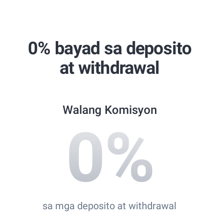
Global Brands Magazine Awards
Best Copy Trading Broker 2024
Professional Trader Awards 2024
0% bayad sa deposito
Best Copy Trading Platform
at withdrawal
Global Brands Magazine Awards 2023
Walang Komisyon
0
%
sa mga deposito at withdrawal