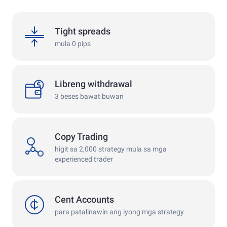
spreads
Tight spreads
mula 0 pips
withdrawals
Libreng withdrawal
3 beses bawat buwan
Copy Trading
copy
higit sa 2,000 strategy mula sa mga
experienced trader
cent
Cent Accounts
para patalinawin ang iyong mga strategy