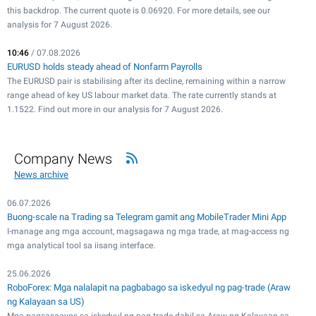
this backdrop. The current quote is 0.06920. For more details, see our
analysis for 7 August 2026.
10:46
/ 07.08.2026
EURUSD holds steady ahead of Nonfarm Payrolls
The EURUSD pair is stabilising after its decline, remaining within a narrow
range ahead of key US labour market data. The rate currently stands at
1.1522. Find out more in our analysis for 7 August 2026.
Company News
News archive
06.07.2026
Buong-scale na Trading sa Telegram gamit ang MobileTrader Mini App
I-manage ang mga account, magsagawa ng mga trade, at mag-access ng
mga analytical tool sa iisang interface.
25.06.2026
RoboForex: Mga nalalapit na pagbabago sa iskedyul ng pag-trade (Araw
ng Kalayaan sa US)