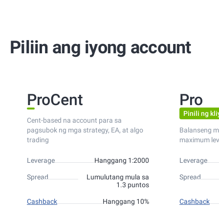
Piliin ang iyong account
ProCent
Pro
Pinili ng kl
Cent-based na account para sa
pagsubok ng mga strategy, EA, at algo
Balanseng m
trading
maximum lev
Leverage
Hanggang 1:2000
Leverage
Spread
Lumulutang mula sa
Spread
1.3 puntos
Cashback
Hanggang 10%
Cashback