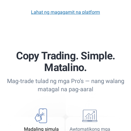
Lahat ng magagamit na platform
Copy Trading. Simple.
Matalino.
Mag-trade tulad ng mga Pro’s — nang walang
matagal na pag-aaral
Madaling simula
Awtomatikong mga