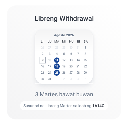
Libreng Withdrawal
Agosto 2026
LI
LU
MA
MI
HU
BI
SA
26
27
28
29
30
31
1
2
3
4
5
6
7
8
9
10
11
12
13
14
15
16
17
18
19
20
21
22
23
24
25
26
27
28
29
30
31
1
2
3
4
5
3 Martes bawat buwan
Susunod na Libreng Martes sa loob ng:
1
A
14
O