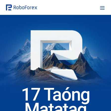
17 Taóng
Matatag