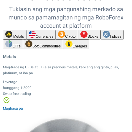
Tuklasin ang mga pangunahing merkado sa
mundo sa pamamagitan ng mga RoboForex
account at platform
Metals
Currencies
Crypto
Stocks
Indices
ETFs
Soft Commodities
Energies
Metals
Mag-trade ng CFDs at ETFs sa precious metals, kabilang ang ginto, pilak,
platinum, at iba pa
Leverage
hanggang 1:2000
Swap-free trading
Leverage
Leverage
Leverage
hanggang 1:20
hanggang 1:100
hanggang 1:2000
Leverage
Mababang spread
Mababang spread
Swap-free trading
hanggang 1:500
Leverage
Leverage
Leverage
Magbasa pa
24/7 trading
hanggang 1:20
hanggang 1:100
hanggang 1:20
12,000+ instruments
Mababang spread
Mababang spread