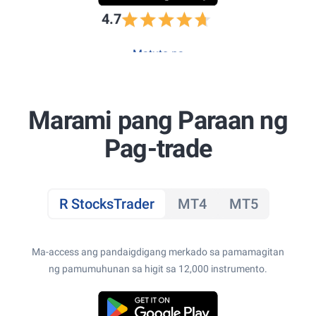
4.7
Matuto pa
Marami pang Paraan ng
Pag-trade
R StocksTrader
MT4
MT5
Ma-access ang pandaigdigang merkado sa pamamagitan
ng pamumuhunan sa higit sa 12,000 instrumento.