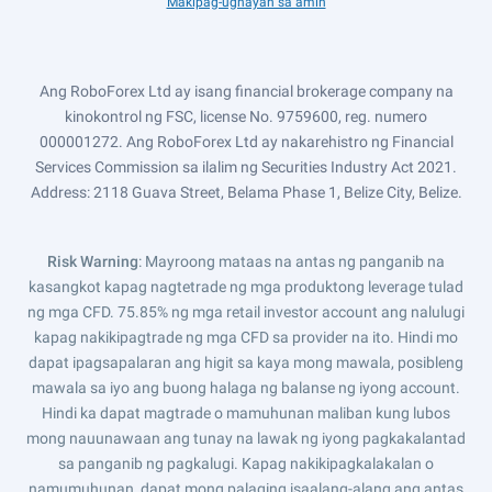
Makipag-ugnayan sa amin
Ang RoboForex Ltd ay isang financial brokerage company na
kinokontrol ng FSC, license No. 9759600, reg. numero
000001272. Ang RoboForex Ltd ay nakarehistro ng Financial
Services Commission sa ilalim ng Securities Industry Act 2021.
Address: 2118 Guava Street, Belama Phase 1, Belize City, Belize.
Risk Warning
: Mayroong mataas na antas ng panganib na
kasangkot kapag nagtetrade ng mga produktong leverage tulad
ng mga CFD. 75.85% ng mga retail investor account ang nalulugi
kapag nakikipagtrade ng mga CFD sa provider na ito. Hindi mo
dapat ipagsapalaran ang higit sa kaya mong mawala, posibleng
mawala sa iyo ang buong halaga ng balanse ng iyong account.
Hindi ka dapat magtrade o mamuhunan maliban kung lubos
mong nauunawaan ang tunay na lawak ng iyong pagkakalantad
sa panganib ng pagkalugi. Kapag nakikipagkalakalan o
namumuhunan, dapat mong palaging isaalang-alang ang antas