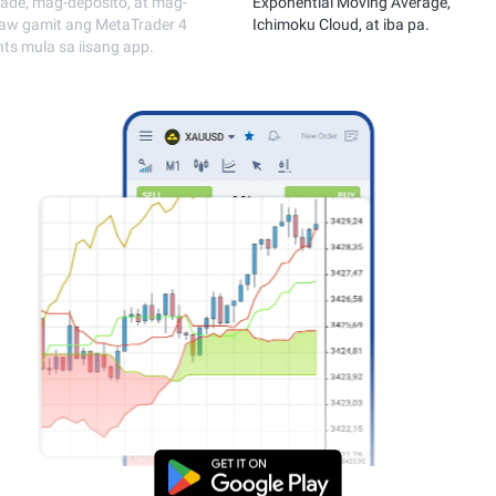
currencies at crypto
Mag-trade, mag-dep
withdraw gamit ang
Online na pagsubaybay ng mga
accounts mula sa ii
quote nang walang pagkaantala at
mabilis na pagpapatupad.