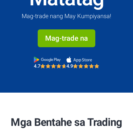
Mag-trade nang May Kumpiyansa!
Mag-trade na
4.7
4.9
Most Trusted Broker 2025
4.7
4.9
Most Trusted Broker 2025
Mga Bentahe sa Trading
4.7
4.9