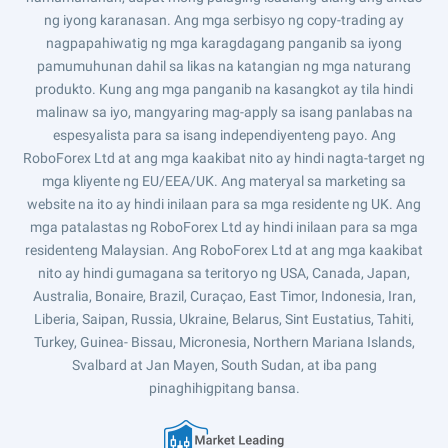
ng iyong karanasan. Ang mga serbisyo ng copy-trading ay
nagpapahiwatig ng mga karagdagang panganib sa iyong
pamumuhunan dahil sa likas na katangian ng mga naturang
produkto. Kung ang mga panganib na kasangkot ay tila hindi
malinaw sa iyo, mangyaring mag-apply sa isang panlabas na
espesyalista para sa isang independiyenteng payo. Ang
RoboForex Ltd at ang mga kaakibat nito ay hindi nagta-target ng
mga kliyente ng EU/EEA/UK. Ang materyal sa marketing sa
website na ito ay hindi inilaan para sa mga residente ng UK. Ang
mga patalastas ng RoboForex Ltd ay hindi inilaan para sa mga
residenteng Malaysian. Ang RoboForex Ltd at ang mga kaakibat
nito ay hindi gumagana sa teritoryo ng USA, Canada, Japan,
Australia, Bonaire, Brazil, Curaçao, East Timor, Indonesia, Iran,
Liberia, Saipan, Russia, Ukraine, Belarus, Sint Eustatius, Tahiti,
Turkey, Guinea- Bissau, Micronesia, Northern Mariana Islands,
Svalbard at Jan Mayen, South Sudan, at iba pang
pinaghihigpitang bansa.