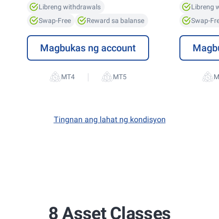
Libreng withdrawals
Libreng 
Swap-Free
Reward sa balanse
Swap-Fr
Magbukas ng account
Magbu
|
Tingnan ang lahat ng kondisyon
8 Asset Classes