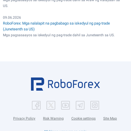
Mga pagsasaayos sa iskedyul ng pag-trade dahil sa Araw ng Kalayaan sa
US.
09.06.2026
RoboForex: Mga nalalapit na pagbabago sa iskedyul ng pag-trade
(Juneteenth sa US)
Mga pagsasaayos sa iskedyul ng pag-trade dahil sa Juneteenth sa US.
Privacy Policy
Risk Warning
Cookie settings
Site Map