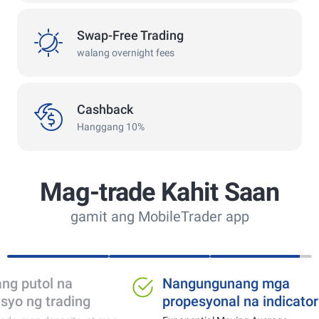
swap
Swap-Free Trading
walang overnight fees
Cashback
Cashback
Hanggang 10%
Mag-trade Kahit Saan
gamit ang MobileTrader app
Mainam para pagte-
Walang putol
trade ng ginto,
espasyo ng tr