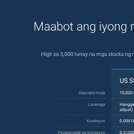
Maabot ang iyong
Higit sa 3,000 tunay na mga stocks ng
US S
Deposito mula
10,000
Leverage
Hanggan
adjust)
Komisyon
0.009 U
Pinakamaliit na komisyon
0.5 US