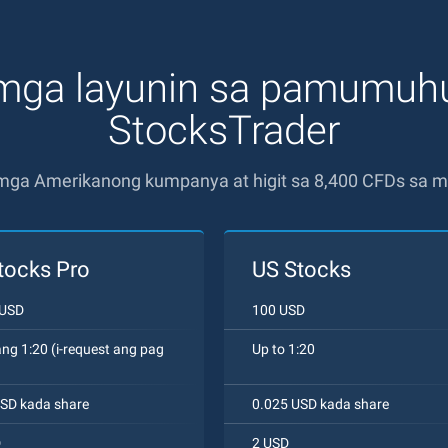
 mga layunin sa pamumuh
StocksTrader
 mga Amerikanong kumpanya at higit sa 8,400 CFDs sa mg
tocks Pro
US Stocks
 USD
100 USD
g 1:20 (i-request ang pag
Up to 1:20
SD kada share
0.025 USD kada share
D
2 USD