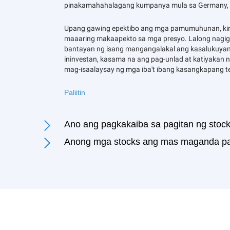
pinakamahahalagang kumpanya mula sa Germany, Es
Upang gawing epektibo ang mga pamumuhunan, kin
maaaring makaapekto sa mga presyo. Lalong nagigi
bantayan ng isang mangangalakal ang kasalukuyang
ininvestan, kasama na ang pag-unlad at katiyakan n
mag-isaalaysay ng mga iba't ibang kasangkapang te
Paliitin
Ano ang pagkakaiba sa pagitan ng stock
Anong mga stocks ang mas maganda par