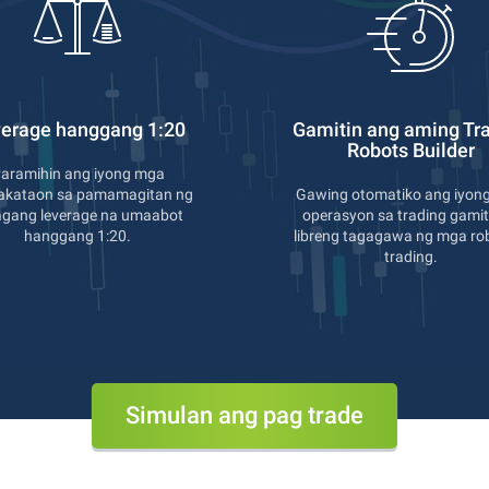
erage hanggang 1:20
Gamitin ang aming Tr
Robots Builder
aramihin ang iyong mga
akataon sa pamamagitan ng
Gawing otomatiko ang iyon
agang leverage na umaabot
operasyon sa trading gami
hanggang 1:20.
libreng tagagawa ng mga ro
trading.
Simulan ang pag trade