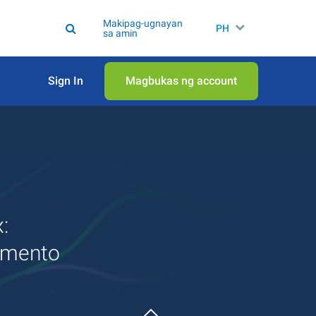
Makipag-ugnayan
PH
sa amin
Sign In
Magbukas ng account
:
rumento