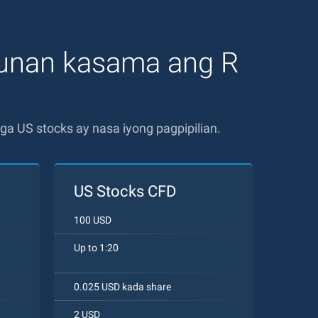
unan kasama ang R
a US stocks ay nasa iyong pagpipilian.
US Stocks CFD
100 USD
Up to 1:20
0.025 USD kada share
2 USD