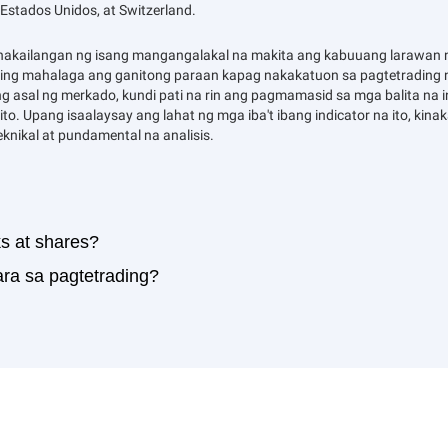
tados Unidos, at Switzerland.
akailangan ng isang mangangalakal na makita ang kabuuang larawan 
ng mahalaga ang ganitong paraan kapag nakakatuon sa pagtetrading n
 asal ng merkado, kundi pati na rin ang pagmamasid sa mga balita na 
ito. Upang isaalaysay ang lahat ng mga iba't ibang indicator na ito, k
knikal at pundamental na analisis.
s at shares?
a sa pagtetrading?