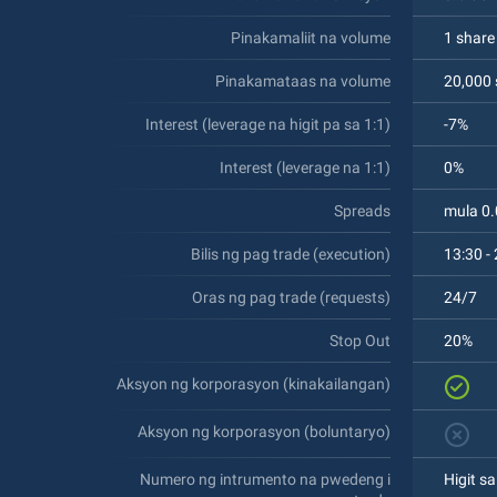
Pinakamaliit na volume
1 share
Pinakamataas na volume
20,000 
Interest (leverage na higit pa sa 1:1)
-7%
Interest (leverage na 1:1)
0%
Spreads
mula 0
Bilis ng pag trade (execution)
13:30 -
Oras ng pag trade (requests)
24/7
Stop Out
20%
Aksyon ng korporasyon (kinakailangan)
Aksyon ng korporasyon (boluntaryo)
Numero ng intrumento na pwedeng i
Higit s