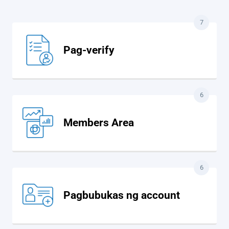
7
Pag-verify
6
Members Area
6
Pagbubukas ng account