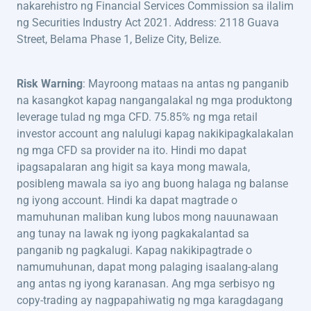
nakarehistro ng Financial Services Commission sa ilalim
ng Securities Industry Act 2021. Address: 2118 Guava
Street, Belama Phase 1, Belize City, Belize.
Risk Warning
: Mayroong mataas na antas ng panganib
na kasangkot kapag nangangalakal ng mga produktong
leverage tulad ng mga CFD. 75.85% ng mga retail
investor account ang nalulugi kapag nakikipagkalakalan
ng mga CFD sa provider na ito. Hindi mo dapat
ipagsapalaran ang higit sa kaya mong mawala,
posibleng mawala sa iyo ang buong halaga ng balanse
ng iyong account. Hindi ka dapat magtrade o
mamuhunan maliban kung lubos mong nauunawaan
ang tunay na lawak ng iyong pagkakalantad sa
panganib ng pagkalugi. Kapag nakikipagtrade o
namumuhunan, dapat mong palaging isaalang-alang
ang antas ng iyong karanasan. Ang mga serbisyo ng
copy-trading ay nagpapahiwatig ng mga karagdagang