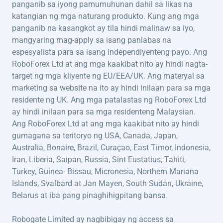
panganib sa iyong pamumuhunan dahil sa likas na
katangian ng mga naturang produkto. Kung ang mga
panganib na kasangkot ay tila hindi malinaw sa iyo,
mangyaring mag-apply sa isang panlabas na
espesyalista para sa isang independiyenteng payo. Ang
RoboForex Ltd at ang mga kaakibat nito ay hindi nagta-
target ng mga kliyente ng EU/EEA/UK. Ang materyal sa
marketing sa website na ito ay hindi inilaan para sa mga
residente ng UK. Ang mga patalastas ng RoboForex Ltd
ay hindi inilaan para sa mga residenteng Malaysian.
Ang RoboForex Ltd at ang mga kaakibat nito ay hindi
gumagana sa teritoryo ng USA, Canada, Japan,
Australia, Bonaire, Brazil, Curaçao, East Timor, Indonesia,
Iran, Liberia, Saipan, Russia, Sint Eustatius, Tahiti,
Turkey, Guinea- Bissau, Micronesia, Northern Mariana
Islands, Svalbard at Jan Mayen, South Sudan, Ukraine,
Belarus at iba pang pinaghihigpitang bansa.
Robogate Limited ay nagbibigay ng access sa