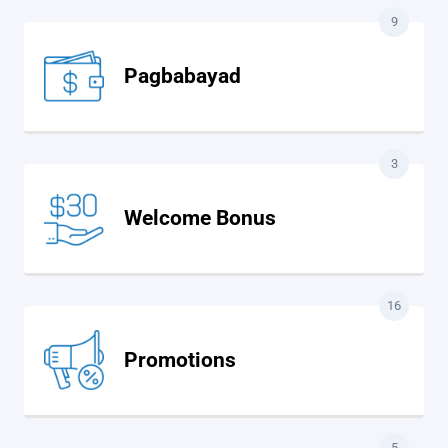
9
Pagbabayad
3
Welcome Bonus
16
Promotions
5