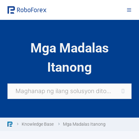
Skip
to
content
Mga Madalas
Itanong
Knowledge Base
Mga Madalas Itanong