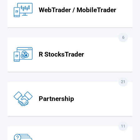
WebTrader / MobileTrader
6
R StocksTrader
21
Partnership
11