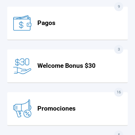
9
Pagos
3
Welcome Bonus $30
16
Promociones
5