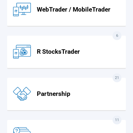
WebTrader / MobileTrader
6
R StocksTrader
21
Partnership
11