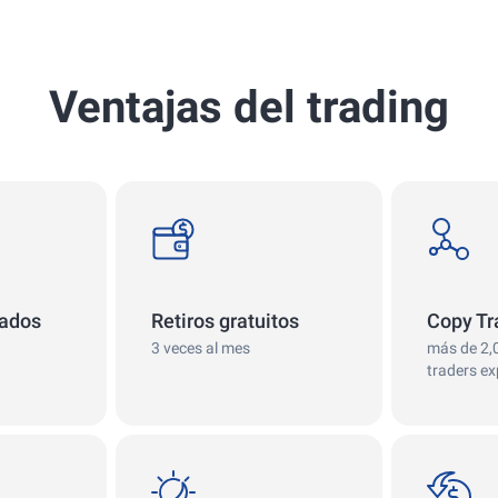
Ventajas del trading
withdrawals
copy
tados
Retiros gratuitos
Copy Tr
3 veces al mes
más de 2,
traders e
swap
сashback