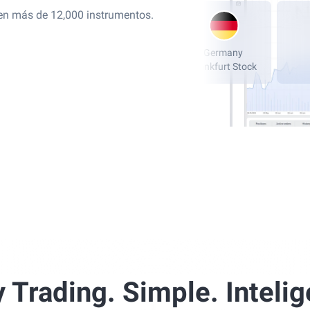
 en más de 12,000 instrumentos.
London Stock
NASDAQ, New
Ger
Exchange, LSE
York
Frankfu
 Trading. Simple. Intelig