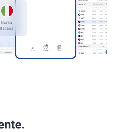
many
Borsa
rt Stock
Italiana
Home
More
Portfolio
ente.