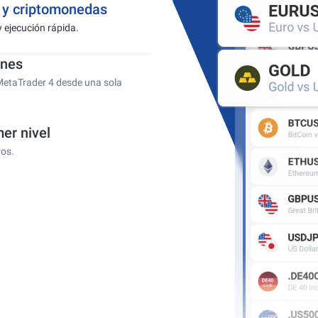
s y criptomonedas
y ejecución rápida.
ones
MetaTrader 4 desde una sola
er nivel
ros.