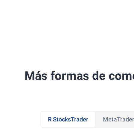
Más formas de come
R StocksTrader
MetaTrader