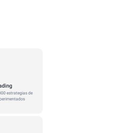
ading
000 estrategias de
xperimentados