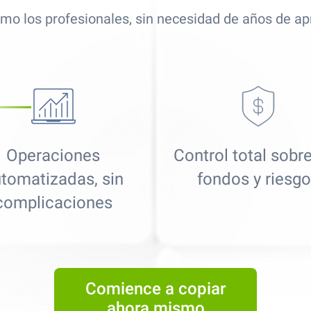
mo los profesionales, sin necesidad de años de ap
Operaciones
Control total sobr
tomatizadas, sin
fondos y riesg
complicaciones
Best Copy Trading Platform
Global Brands Magazine Awards 2023
Comience a copiar
ahora mismo