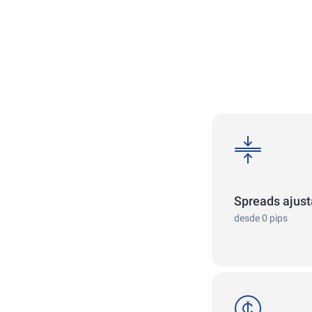
spreads
Spreads ajus
desde 0 pips
cent