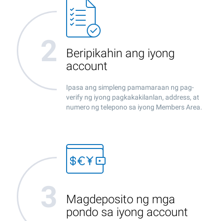
Beripikahin ang iyong
account
Ipasa ang simpleng pamamaraan ng pag-
verify ng iyong pagkakakilanlan, address, at
numero ng telepono sa iyong Members Area.
Magdeposito ng mga
pondo sa iyong account