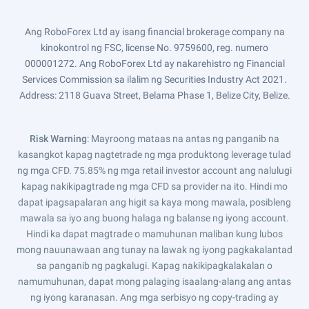
Ang RoboForex Ltd ay isang financial brokerage company na
kinokontrol ng FSC, license No. 9759600, reg. numero
000001272. Ang RoboForex Ltd ay nakarehistro ng Financial
Services Commission sa ilalim ng Securities Industry Act 2021.
Address: 2118 Guava Street, Belama Phase 1, Belize City, Belize.
Risk Warning
: Mayroong mataas na antas ng panganib na
kasangkot kapag nagtetrade ng mga produktong leverage tulad
ng mga CFD. 75.85% ng mga retail investor account ang nalulugi
kapag nakikipagtrade ng mga CFD sa provider na ito. Hindi mo
dapat ipagsapalaran ang higit sa kaya mong mawala, posibleng
mawala sa iyo ang buong halaga ng balanse ng iyong account.
Hindi ka dapat magtrade o mamuhunan maliban kung lubos
mong nauunawaan ang tunay na lawak ng iyong pagkakalantad
sa panganib ng pagkalugi. Kapag nakikipagkalakalan o
namumuhunan, dapat mong palaging isaalang-alang ang antas
ng iyong karanasan. Ang mga serbisyo ng copy-trading ay