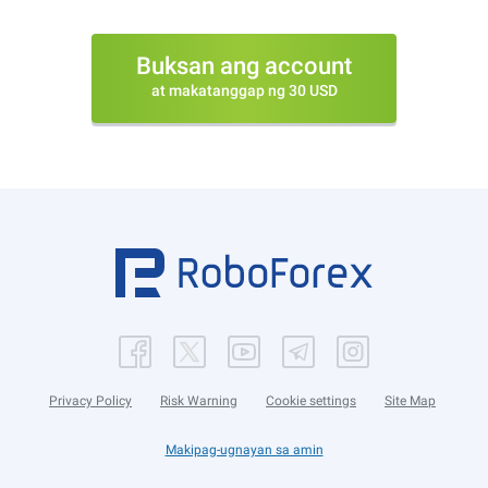
Buksan ang account
at makatanggap ng 30 USD
Privacy Policy
Risk Warning
Cookie settings
Site Map
Makipag-ugnayan sa amin