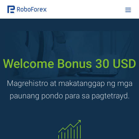
Welcome Bonus 30 USD
Magrehistro at makatanggap ng mga
paunang pondo para sa pagtetrayd.