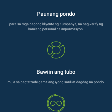
Paunang pondo
para sa mga bagong kliyente ng Kumpanya, na nag-verify ng
kanilang personal na impormasyon.
Bawiin ang tubo
mula sa pagtetrade gamit ang iyong sarili at dagdag na pondo.