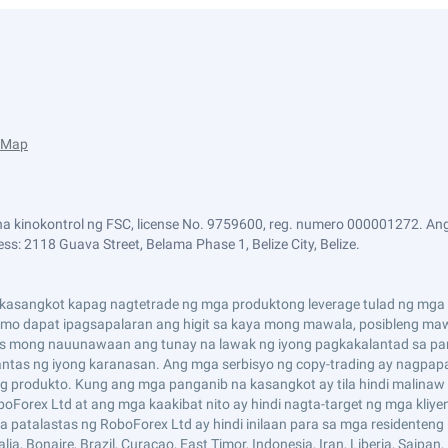
e Map
a kinokontrol ng FSC, license No. 9759600, reg. numero 000001272. Ang
ss: 2118 Guava Street, Belama Phase 1, Belize City, Belize.
asangkot kapag nagtetrade ng mga produktong leverage tulad ng mga CF
i mo dapat ipagsapalaran ang higit sa kaya mong mawala, posibleng maw
s mong nauunawaan ang tunay na lawak ng iyong pagkakalantad sa pan
tas ng iyong karanasan. Ang mga serbisyo ng copy-trading ay nagpap
 produkto. Kung ang mga panganib na kasangkot ay tila hindi malinaw 
boForex Ltd at ang mga kaakibat nito ay hindi nagta-target ng mga kliy
mga patalastas ng RoboForex Ltd ay hindi inilaan para sa mga residenten
 Bonaire, Brazil, Curaçao, East Timor, Indonesia, Iran, Liberia, Saipan, Ru