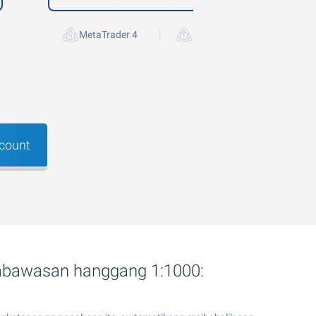
|
MetaTrader 4
MetaTrader 5
count
nabawasan hanggang 1:1000: