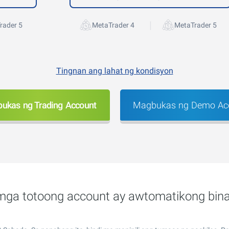
|
rader 5
MetaTrader 4
MetaTrader 5
Tingnan ang lahat ng kondisyon
ukas ng Trading Account
Magbukas ng Demo Ac
 mga totoong account ay awtomatikong bi