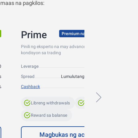
umaas na pagkilos:
Prime
Premium na mga kondisyon
Pinili ng eksperto na may advanced na mga
kondisyon sa trading
0
Leverage
Hanggang 1:300
s
Spread
Lumulutang mula sa 0 puntos
%
Cashback
Hanggang 10%
Libreng withdrawals
Swap-Free
Reward sa balanse
Magbukas ng account