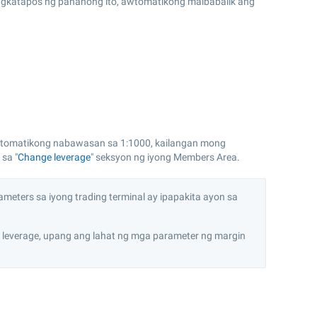
Pagkatapos ng panahong ito, awtomatikong maibabalik ang
awtomatikong nabawasan sa 1:1000, kailangan mong
sa "
Change leverage
" seksyon ng iyong Members Area.
ters sa iyong trading terminal ay ipapakita ayon sa
leverage, upang ang lahat ng mga parameter ng margin