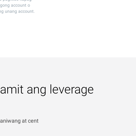
agong account o
ng unang account.
amit ang leverage
aniwang at cent