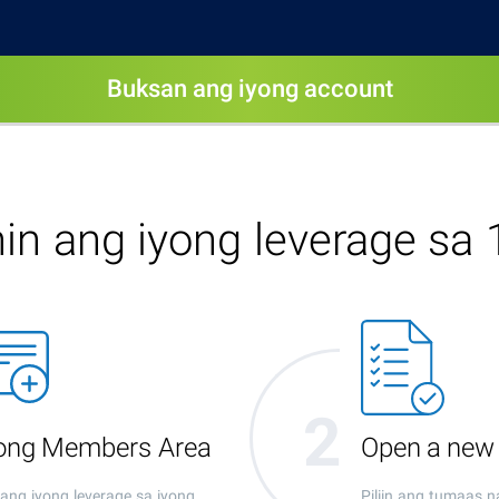
Buksan ang iyong account
in ang iyong leverage sa 
yong Members Area
Open a new
ang iyong leverage sa iyong
Piliin ang tumaas n