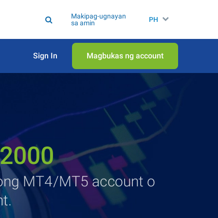
Makipag-ugnayan
PH
sa amin
Sign In
Magbukas ng account
:2000
agong MT4/MT5 account o
t.