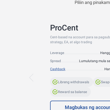
Piliin ang pinaka
ProCent
Cent-based na account para sa pagsu
strategy, EA, at algo trading
Leverage
Hangg
Spread
Lumulutang mula sa
Cashback
Ha
Libreng withdrawals
Swap-
Reward sa balanse
Magbukas ng accou