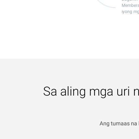
Members 
iyong mg
Sa aling mga uri
Ang tumaas na 