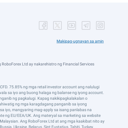
Makipag-ugnayan sa amin
 RoboForex Ltd ay nakarehistro ng Financial Services
D. 75.85% ng mga retail investor account ang nalulugi
ala sa iyo ang buong halaga ng balanse ng iyong account.
ganib ng pagkalugi. Kapag nakikipagkalakalan o
ahiwatig ng mga karagdagang panganib sa iyong
sa iyo, mangyaring mag-apply sa isang panlabas na
ente ng EU/EEA/UK. Ang materyal sa marketing sa website
g Malaysian. Ang RoboForex Ltd at ang mga kaakibat nito ay
ssia, Ukraine, Belarus, Sint Eustatius, Tahiti, Turkey,