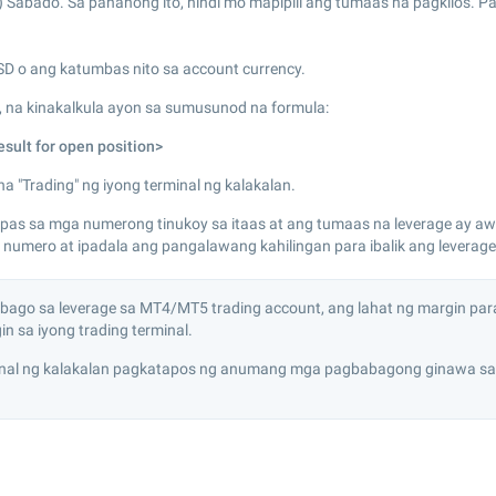
 Sabado. Sa panahong ito, hindi mo mapipili ang tumaas na pagkilos. 
D o ang katumbas nito sa account currency.
 na kinakalkula ayon sa sumusunod na formula:
esult for open position>
 "Trading" ng iyong terminal ng kalakalan.
mpas sa mga numerong tinukoy sa itaas at ang tumaas na leverage ay 
umero at ipadala ang pangalawang kahilingan para ibalik ang leverage 
o sa leverage sa MT4/MT5 trading account, ang lahat ng margin parame
n sa iyong trading terminal.
minal ng kalakalan pagkatapos ng anumang mga pagbabagong ginawa sa 