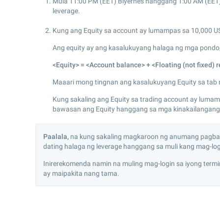
Mula 11:00 PM (EET) Biyernes hanggang 1:00 AM (EET)
leverage.
Kung ang Equity sa account ay lumampas sa 10,000 US
Ang equity ay ang kasalukuyang halaga ng mga pondo,
<Equity> = <Account balance> + <Floating (not fixed) r
Maaari mong tingnan ang kasalukuyang Equity sa tab na
Kung sakaling ang Equity sa trading account ay luma
bawasan ang Equity hanggang sa mga kinakailangang n
Paalala,
na kung sakaling magkaroon ng anumang pagbabag
dating halaga ng leverage hanggang sa muli kang mag-logi
Inirerekomenda namin na muling mag-login sa iyong ter
ay maipakita nang tama.