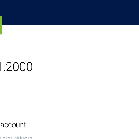
1:2000
 account
a pagkilos kapag