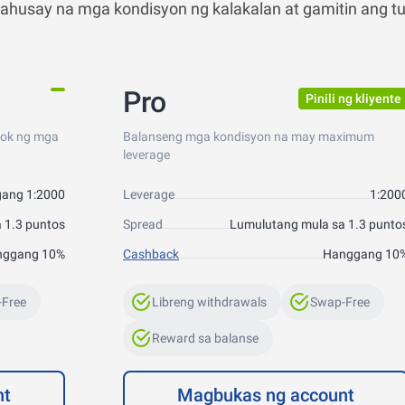
mahusay na mga kondisyon ng kalakalan at gamitin ang t
Pro
Pinili ng kliyente
bok ng mga
Balanseng mga kondisyon na may maximum
leverage
ang 1:2000
Leverage
1:200
 1.3 puntos
Spread
Lumulutang mula sa 1.3 punto
nggang 10%
Cashback
Hanggang 10
Free
Libreng withdrawals
Swap-Free
Reward sa balanse
nt
Magbukas ng account