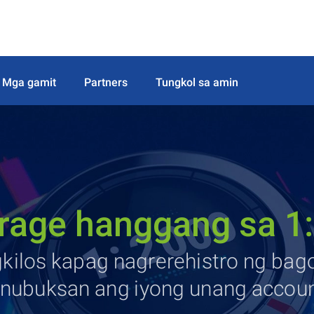
Mga gamit
Partners
Tungkol sa amin
rage hanggang sa 1
agkilos kapag nagrerehistro ng b
inubuksan ang iyong unang accoun