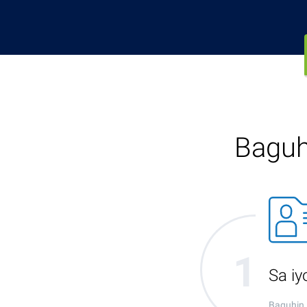
Baguh
Sa i
Baguhin 