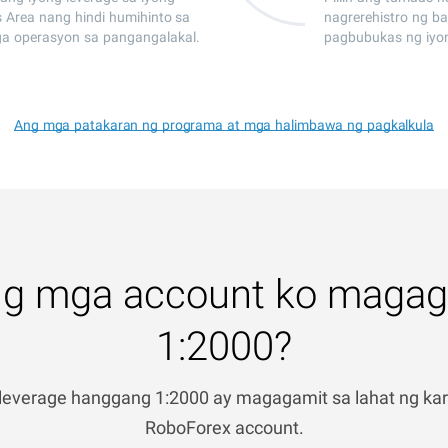
Area nang hindi humihinto sa
nagrerehistro ng b
a operasyon sa pangangalakal.
pagbubukas ng iyo
Ang mga patakaran ng programa at mga halimbawa ng pagkalkula
 ng mga account ko magag
1:2000?
leverage hanggang 1:2000 ay magagamit sa lahat ng kar
RoboForex account.