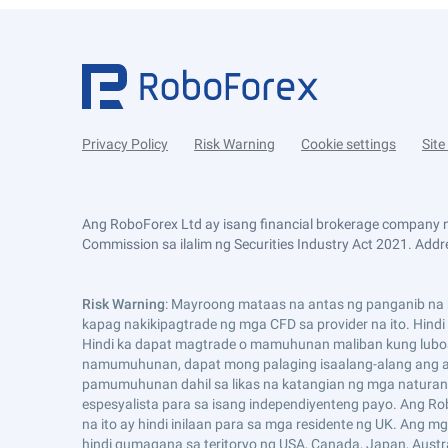
Privacy Policy
Risk Warning
Cookie settings
Sit
Ang RoboForex Ltd ay isang financial brokerage company n
Commission sa ilalim ng Securities Industry Act 2021. Addre
Risk Warning
: Mayroong mataas na antas ng panganib na k
kapag nakikipagtrade ng mga CFD sa provider na ito. Hind
Hindi ka dapat magtrade o mamuhunan maliban kung lubo
namumuhunan, dapat mong palaging isaalang-alang ang an
pamumuhunan dahil sa likas na katangian ng mga naturang
espesyalista para sa isang independiyenteng payo. Ang Ro
na ito ay hindi inilaan para sa mga residente ng UK. Ang 
hindi gumagana sa teritoryo ng USA, Canada, Japan, Australia,