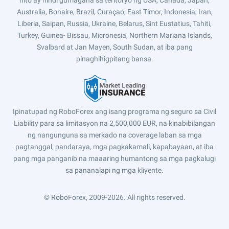
nito ay hindi gumagana sa teritoryo ng USA, Canada, Japan,
Australia, Bonaire, Brazil, Curaçao, East Timor, Indonesia, Iran,
Liberia, Saipan, Russia, Ukraine, Belarus, Sint Eustatius, Tahiti,
Turkey, Guinea- Bissau, Micronesia, Northern Mariana Islands,
Svalbard at Jan Mayen, South Sudan, at iba pang
pinaghihigpitang bansa.
Ipinatupad ng RoboForex ang isang programa ng seguro sa Civil
Liability para sa limitasyon na 2,500,000 EUR, na kinabibilangan
ng nangunguna sa merkado na coverage laban sa mga
pagtanggal, pandaraya, mga pagkakamali, kapabayaan, at iba
pang mga panganib na maaaring humantong sa mga pagkalugi
sa pananalapi ng mga kliyente.
© RoboForex, 2009-2026.
All rights reserved.