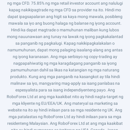
ng mga CFD. 75.85% ng mga retail investor account ang nalulugi
kapag nakikipagtrade ng mga CFD sa provider na ito. Hindi mo
dapat ipagsapalaran ang higit sa kaya mong mawala, posibleng
mawala sa iyo ang buong halaga ng balanse ng iyong account.
Hindi ka dapat magtrade o mamuhunan maliban kung lubos
mong nauunawaan ang tunay na lawak ng iyong pagkakalantad
sa panganib ng pagkalugi. Kapag nakikipagkalakalan o
namumuhunan, dapat mong palaging isaalang-alang ang antas
ng iyong karanasan. Ang mga serbisyo ng copy-trading ay
nagpapahiwatig ng mga karagdagang panganib sa iyong
pamumuhunan dahil sa likas na katangian ng mga naturang
produkto. Kung ang mga panganib na kasangkot ay tila hindi
malinaw sa iyo, mangyaring mag-apply sa isang panlabas na
espesyalista para sa isang independiyenteng payo. Ang
RoboForex Ltd at ang mga kaakibat nito ay hindi nagta-target ng
mga kliyente ng EU/EEA/UK. Ang materyal sa marketing sa
website na ito ay hindi inilaan para sa mga residente ng UK. Ang
mga patalastas ng RoboForex Ltd ay hindi inilaan para sa mga
residenteng Malaysian. Ang RoboForex Ltd at ang mga kaakibat