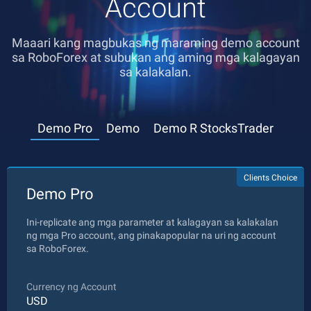
Account
Maaari kang magbukas ng maraming demo account
sa RoboForex at subukan ang aming mga kalagayan
sa kalakalan.
Demo Pro
Demo
Demo R StocksTrader
Clients Choice
Demo Pro
Ini-replicate ang mga parameter at kalagayan sa kalakalan
ng mga Pro account, ang pinakapopular na uri ng account
sa RoboForex.
Currency ng Account
USD