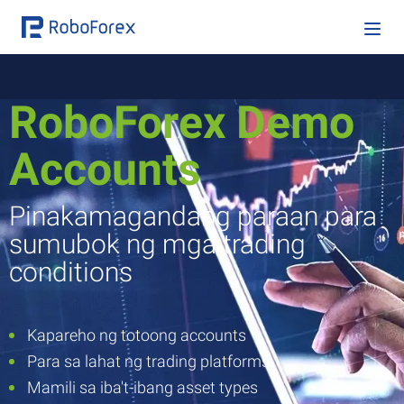
RoboForex Demo
Accounts
Pinakamagandang paraan para
sumubok ng mga trading
conditions
Kapareho ng totoong accounts
Para sa lahat ng trading platforms
Mamili sa iba't-ibang asset types