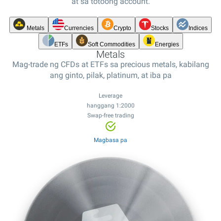
at sa totoong account.
Metals
Currencies
Crypto
Stocks
Indices
ETFs
Soft Commodities
Energies
Metals
Mag-trade ng CFDs at ETFs sa precious metals, kabilang
ang ginto, pilak, platinum, at iba pa
Leverage
hanggang 1:2000
Swap-free trading
Leverage
Leverage
Leverage
hanggang 1:2000
hanggang 1:100
hanggang 1:20
Swap-free trading
Leverage
Leverage
Leverage
Leverage
Magbasa pa
Mababang spread
Mababang spread
hanggang 1:500
hanggang 1:100
hanggang 1:20
hanggang 1:20
12,000+ instruments
Mababang spread
Mababang spread
24/7 trading