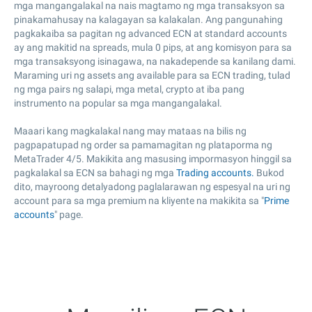
mga mangangalakal na nais magtamo ng mga transaksyon sa
pinakamahusay na kalagayan sa kalakalan. Ang pangunahing
pagkakaiba sa pagitan ng advanced ECN at standard accounts
ay ang makitid na spreads, mula 0 pips, at ang komisyon para sa
mga transaksyong isinagawa, na nakadepende sa kanilang dami.
Maraming uri ng assets ang available para sa ECN trading, tulad
ng mga pairs ng salapi, mga metal, crypto at iba pang
instrumento na popular sa mga mangangalakal.
Maaari kang magkalakal nang may mataas na bilis ng
pagpapatupad ng order sa pamamagitan ng plataporma ng
MetaTrader 4/5. Makikita ang masusing impormasyon hinggil sa
pagkalakal sa ECN sa bahagi ng mga
Trading accounts.
Bukod
dito, mayroong detalyadong paglalarawan ng espesyal na uri ng
account para sa mga premium na kliyente na makikita sa "
Prime
accounts
" page.