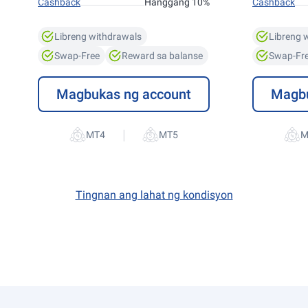
Cashback
Hanggang 10%
Cashback
Libreng withdrawals
Libreng 
Swap-Free
Reward sa balanse
Swap-Fr
Magbukas ng account
Magbu
|
Tingnan ang lahat ng kondisyon