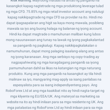
Risk Warning
: Mayroong mataas na antas ng panganib na
kasangkot kapag nagtetrade ng mga produktong leverage tulad
ng mga CFD. 75.85% ng mga retail investor account ang nalulugi
kapag nakikipagtrade ng mga CFD sa provider na ito. Hindi mo
dapat ipagsapalaran ang higit sa kaya mong mawala, posibleng
mawala sa iyo ang buong halaga ng balanse ng iyong account.
Hindi ka dapat magtrade o mamuhunan maliban kung lubos
mong nauunawaan ang tunay na lawak ng iyong pagkakalantad
sa panganib ng pagkalugi. Kapag nakikipagkalakalan o
namumuhunan, dapat mong palaging isaalang-alang ang antas
ng iyong karanasan. Ang mga serbisyo ng copy-trading ay
nagpapahiwatig ng mga karagdagang panganib sa iyong
pamumuhunan dahil sa likas na katangian ng mga naturang
produkto. Kung ang mga panganib na kasangkot ay tila hindi
malinaw sa iyo, mangyaring mag-apply sa isang panlabas na
espesyalista para sa isang independiyenteng payo. Ang
RoboForex Ltd at ang mga kaakibat nito ay hindi nagta-target ng
mga kliyente ng EU/EEA/UK. Ang materyal sa marketing sa
website na ito ay hindi inilaan para sa mga residente ng UK. Ang
mga patalastas ng RoboForex Ltd ay hindi inilaan para sa mga