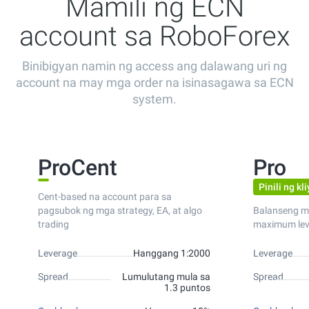
Mamili ng ECN
account sa RoboForex
Binibigyan namin ng access ang dalawang uri ng
account na may mga order na isinasagawa sa ECN
system.
ProCent
Pro
Pinili ng kl
Cent-based na account para sa
pagsubok ng mga strategy, EA, at algo
Balanseng m
trading
maximum lev
Leverage
Hanggang 1:2000
Leverage
Spread
Lumulutang mula sa
Spread
1.3 puntos