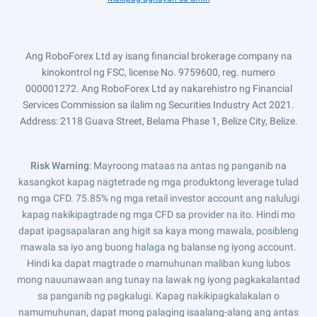
Ang RoboForex Ltd ay isang financial brokerage company na
kinokontrol ng FSC, license No. 9759600, reg. numero
000001272. Ang RoboForex Ltd ay nakarehistro ng Financial
Services Commission sa ilalim ng Securities Industry Act 2021.
Address: 2118 Guava Street, Belama Phase 1, Belize City, Belize.
Risk Warning
: Mayroong mataas na antas ng panganib na
kasangkot kapag nagtetrade ng mga produktong leverage tulad
ng mga CFD. 75.85% ng mga retail investor account ang nalulugi
kapag nakikipagtrade ng mga CFD sa provider na ito. Hindi mo
dapat ipagsapalaran ang higit sa kaya mong mawala, posibleng
mawala sa iyo ang buong halaga ng balanse ng iyong account.
Hindi ka dapat magtrade o mamuhunan maliban kung lubos
mong nauunawaan ang tunay na lawak ng iyong pagkakalantad
sa panganib ng pagkalugi. Kapag nakikipagkalakalan o
namumuhunan, dapat mong palaging isaalang-alang ang antas