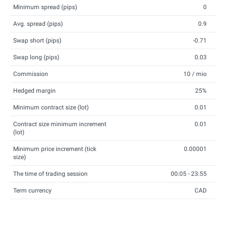
Minimum spread (pips)
0
Avg. spread (pips)
0.9
Swap short (pips)
-0.71
Swap long (pips)
0.03
Commission
10 / mio
Hedged margin
25%
Minimum contract size (lot)
0.01
Contract size minimum increment
0.01
(lot)
Minimum price increment (tick
0.00001
size)
The time of trading session
00:05 - 23:55
Term currency
CAD