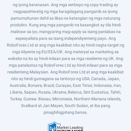
ng iyong karanasan. Ang mga serbisyo ng copy-trading ay
nagpapahiwatig ng mga karagdagang panganib sa iyong
pamumuhunan dahil sa likas na katangian ng mga naturang
produkto. Kung ang mga panganib na kasangkot ay tila hindi
malinaw sa iyo, mangyaring mag-apply sa isang panlabas na
espesyalista para sa isang independiyenteng payo. Ang
RoboForex Ltd at ang mga kaakibat nito ay hindi nagta-target ng
mga kliyente ng EU/EEA/UK. Ang materyal sa marketing sa
website na ito ay hindi inilaan para sa mga residente ng UK. Ang
mga patalastas ng RoboForex Ltd ay hindi inilaan para sa mga
residenteng Malaysian. Ang RoboForex Ltd at ang mga kaakibat
nito ay hindi gumagana sa teritoryo ng USA, Canada, Japan,
Australia, Bonaire, Brazil, Curaçao, East Timor, Indonesia, Iran,
Liberia, Saipan, Russia, Ukraine, Belarus, Sint Eustatius, Tahiti,
Turkey, Guinea- Bissau, Micronesia, Northern Mariana Islands,
Svalbard at Jan Mayen, South Sudan, at iba pang
pinaghihigpitang bansa.