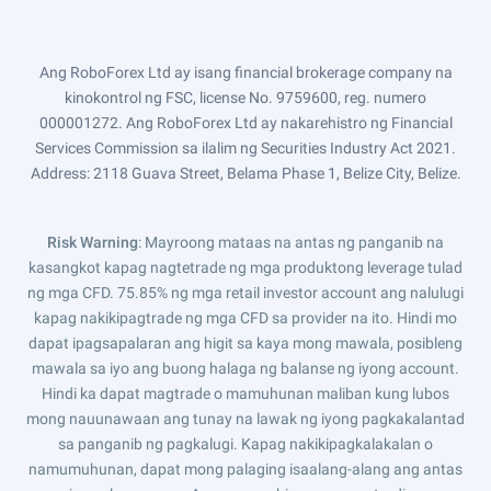
Ang RoboForex Ltd ay isang financial brokerage company na
kinokontrol ng FSC, license No. 9759600, reg. numero
000001272. Ang RoboForex Ltd ay nakarehistro ng Financial
Services Commission sa ilalim ng Securities Industry Act 2021.
Address: 2118 Guava Street, Belama Phase 1, Belize City, Belize.
Risk Warning
: Mayroong mataas na antas ng panganib na
kasangkot kapag nagtetrade ng mga produktong leverage tulad
ng mga CFD. 75.85% ng mga retail investor account ang nalulugi
kapag nakikipagtrade ng mga CFD sa provider na ito. Hindi mo
dapat ipagsapalaran ang higit sa kaya mong mawala, posibleng
mawala sa iyo ang buong halaga ng balanse ng iyong account.
Hindi ka dapat magtrade o mamuhunan maliban kung lubos
mong nauunawaan ang tunay na lawak ng iyong pagkakalantad
sa panganib ng pagkalugi. Kapag nakikipagkalakalan o
namumuhunan, dapat mong palaging isaalang-alang ang antas