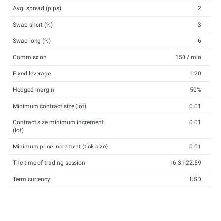
Avg. spread (pips)
2
Swap short (%)
-3
Swap long (%)
-6
Commission
150 / mio
Fixed leverage
1:20
Hedged margin
50%
Minimum contract size (lot)
0.01
Contract size minimum increment
0.01
(lot)
Minimum price increment (tick size)
0.01
The time of trading session
16:31-22:59
Term currency
USD