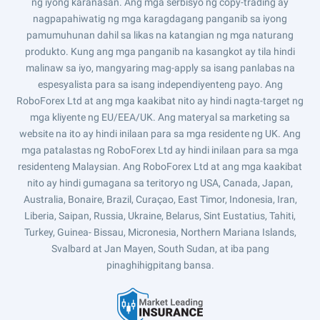
ng iyong karanasan. Ang mga serbisyo ng copy-trading ay
nagpapahiwatig ng mga karagdagang panganib sa iyong
pamumuhunan dahil sa likas na katangian ng mga naturang
produkto. Kung ang mga panganib na kasangkot ay tila hindi
malinaw sa iyo, mangyaring mag-apply sa isang panlabas na
espesyalista para sa isang independiyenteng payo. Ang
RoboForex Ltd at ang mga kaakibat nito ay hindi nagta-target ng
mga kliyente ng EU/EEA/UK. Ang materyal sa marketing sa
website na ito ay hindi inilaan para sa mga residente ng UK. Ang
mga patalastas ng RoboForex Ltd ay hindi inilaan para sa mga
residenteng Malaysian. Ang RoboForex Ltd at ang mga kaakibat
nito ay hindi gumagana sa teritoryo ng USA, Canada, Japan,
Australia, Bonaire, Brazil, Curaçao, East Timor, Indonesia, Iran,
Liberia, Saipan, Russia, Ukraine, Belarus, Sint Eustatius, Tahiti,
Turkey, Guinea- Bissau, Micronesia, Northern Mariana Islands,
Svalbard at Jan Mayen, South Sudan, at iba pang
pinaghihigpitang bansa.