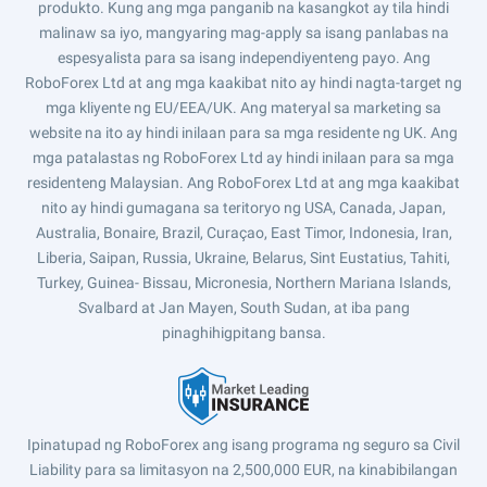
produkto. Kung ang mga panganib na kasangkot ay tila hindi
malinaw sa iyo, mangyaring mag-apply sa isang panlabas na
espesyalista para sa isang independiyenteng payo. Ang
RoboForex Ltd at ang mga kaakibat nito ay hindi nagta-target ng
mga kliyente ng EU/EEA/UK. Ang materyal sa marketing sa
website na ito ay hindi inilaan para sa mga residente ng UK. Ang
mga patalastas ng RoboForex Ltd ay hindi inilaan para sa mga
residenteng Malaysian. Ang RoboForex Ltd at ang mga kaakibat
nito ay hindi gumagana sa teritoryo ng USA, Canada, Japan,
Australia, Bonaire, Brazil, Curaçao, East Timor, Indonesia, Iran,
Liberia, Saipan, Russia, Ukraine, Belarus, Sint Eustatius, Tahiti,
Turkey, Guinea- Bissau, Micronesia, Northern Mariana Islands,
Svalbard at Jan Mayen, South Sudan, at iba pang
pinaghihigpitang bansa.
Ipinatupad ng RoboForex ang isang programa ng seguro sa Civil
Liability para sa limitasyon na 2,500,000 EUR, na kinabibilangan