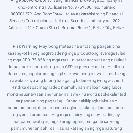
Ang RoboForex Ltd ay isang financial brokerage company na
kinokontrol ng FSC, license No. 9759600, reg. numero
000001272. Ang RoboForex Ltd ay nakarehistro ng Financial
Services Commission sa ilalim ng Securities Industry Act 2021.
Address: 2118 Guava Street, Belama Phase 1, Belize City, Belize.
Risk Warning
: Mayroong mataas na antas ng panganib na
kasangkot kapag nagtetrade ng mga produktong leverage tulad
ng mga CFD. 75.85% ng mga retail investor account ang nalulugi
kapag nakikipagtrade ng mga CFD sa provider na ito. Hindi mo
dapat ipagsapalaran ang higit sa kaya mong mawala, posibleng
mawala sa iyo ang buong halaga ng balanse ng iyong account.
Hindi ka dapat magtrade o mamuhunan maliban kung lubos
mong nauunawaan ang tunay na lawak ng iyong pagkakalantad
sa panganib ng pagkalugi. Kapag nakikipagkalakalan o
namumuhunan, dapat mong palaging isaalang-alang ang antas
ng iyong karanasan. Ang mga serbisyo ng copy-trading ay
nagpapahiwatig ng mga karagdagang panganib sa iyong
pamumuhunan dahil sa likas na katangian ng mga naturang