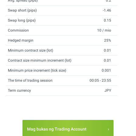
Avg. spread (pips)
0.2
Swap short (pips)
-1.46
Swap long (pips)
0.15
Commission
10 / mio
Hedged margin
25%
Minimum contract size (lot)
0.01
Contract size minimum increment (lot)
0.01
Minimum price increment (tick size)
0.001
The time of trading session
00:05 - 23:55
Term currency
JPY
Mag bukas ng Trading Account