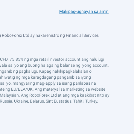
Makipag-ugnayan sa amin
 RoboForex Ltd ay nakarehistro ng Financial Services
D. 75.85% ng mga retail investor account ang nalulugi
ala sa iyo ang buong halaga ng balanse ng iyong account.
ganib ng pagkalugi. Kapag nakikipagkalakalan o
ahiwatig ng mga karagdagang panganib sa iyong
sa iyo, mangyaring mag-apply sa isang panlabas na
ente ng EU/EEA/UK. Ang materyal sa marketing sa website
g Malaysian. Ang RoboForex Ltd at ang mga kaakibat nito ay
ssia, Ukraine, Belarus, Sint Eustatius, Tahiti, Turkey,