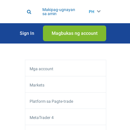
Makipag-ugnayan
PH
sa amin
Sign In
Magbukas ng account
Mga account
Markets
Platform sa Pagte-trade
MetaTrader 4