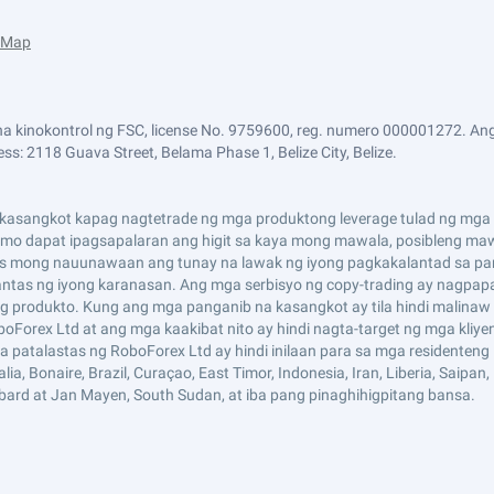
e Map
a kinokontrol ng FSC, license No. 9759600, reg. numero 000001272. Ang
ss: 2118 Guava Street, Belama Phase 1, Belize City, Belize.
asangkot kapag nagtetrade ng mga produktong leverage tulad ng mga CF
i mo dapat ipagsapalaran ang higit sa kaya mong mawala, posibleng maw
s mong nauunawaan ang tunay na lawak ng iyong pagkakalantad sa pan
tas ng iyong karanasan. Ang mga serbisyo ng copy-trading ay nagpap
 produkto. Kung ang mga panganib na kasangkot ay tila hindi malinaw 
boForex Ltd at ang mga kaakibat nito ay hindi nagta-target ng mga kliy
mga patalastas ng RoboForex Ltd ay hindi inilaan para sa mga residenten
 Bonaire, Brazil, Curaçao, East Timor, Indonesia, Iran, Liberia, Saipan, Ru
lbard at Jan Mayen, South Sudan, at iba pang pinaghihigpitang bansa.