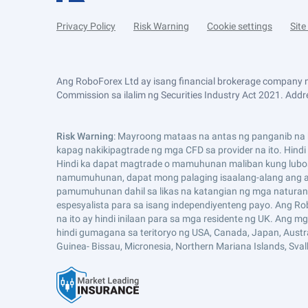
Privacy Policy
Risk Warning
Cookie settings
Sit
Ang RoboForex Ltd ay isang financial brokerage company n
Commission sa ilalim ng Securities Industry Act 2021. Addre
Risk Warning
: Mayroong mataas na antas ng panganib na k
kapag nakikipagtrade ng mga CFD sa provider na ito. Hind
Hindi ka dapat magtrade o mamuhunan maliban kung lubo
namumuhunan, dapat mong palaging isaalang-alang ang an
pamumuhunan dahil sa likas na katangian ng mga naturang
espesyalista para sa isang independiyenteng payo. Ang Ro
na ito ay hindi inilaan para sa mga residente ng UK. Ang 
hindi gumagana sa teritoryo ng USA, Canada, Japan, Australia,
Guinea- Bissau, Micronesia, Northern Mariana Islands, Sva