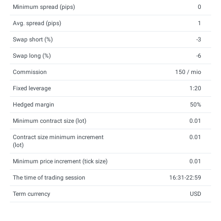
Minimum spread (pips)
0
Avg. spread (pips)
1
Swap short (%)
-3
Swap long (%)
-6
Commission
150 / mio
Fixed leverage
1:20
Hedged margin
50%
Minimum contract size (lot)
0.01
Contract size minimum increment
0.01
(lot)
Minimum price increment (tick size)
0.01
The time of trading session
16:31-22:59
Term currency
USD