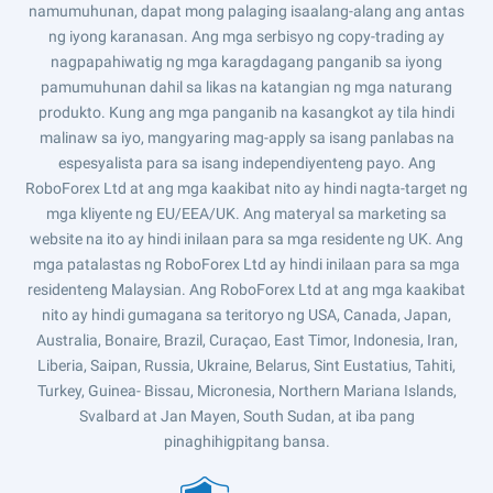
namumuhunan, dapat mong palaging isaalang-alang ang antas
ng iyong karanasan. Ang mga serbisyo ng copy-trading ay
nagpapahiwatig ng mga karagdagang panganib sa iyong
pamumuhunan dahil sa likas na katangian ng mga naturang
produkto. Kung ang mga panganib na kasangkot ay tila hindi
malinaw sa iyo, mangyaring mag-apply sa isang panlabas na
espesyalista para sa isang independiyenteng payo. Ang
RoboForex Ltd at ang mga kaakibat nito ay hindi nagta-target ng
mga kliyente ng EU/EEA/UK. Ang materyal sa marketing sa
website na ito ay hindi inilaan para sa mga residente ng UK. Ang
mga patalastas ng RoboForex Ltd ay hindi inilaan para sa mga
residenteng Malaysian. Ang RoboForex Ltd at ang mga kaakibat
nito ay hindi gumagana sa teritoryo ng USA, Canada, Japan,
Australia, Bonaire, Brazil, Curaçao, East Timor, Indonesia, Iran,
Liberia, Saipan, Russia, Ukraine, Belarus, Sint Eustatius, Tahiti,
Turkey, Guinea- Bissau, Micronesia, Northern Mariana Islands,
Svalbard at Jan Mayen, South Sudan, at iba pang
pinaghihigpitang bansa.