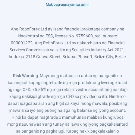
Makipag-ugnayan sa amin
Ang RoboForex Ltd ay isang financial brokerage company na
kinokontrol ng FSC, license No. 9759600, reg. numero
000001272. Ang RoboForex Ltd ay nakarehistro ng Financial
Services Commission sa ilalim ng Securities Industry Act 2021.
Address: 2118 Guava Street, Belama Phase 1, Belize City, Belize.
Risk Warning
: Mayroong mataas na antas ng panganib na
kasangkot kapag nagtetrade ng mga produktong leverage tulad
ng mga CFD. 75.85% ng mga retail investor account ang nalulugi
kapag nakikipagtrade ng mga CFD sa provider na ito. Hindi mo
dapat ipagsapalaran ang higit sa kaya mong mawala, posibleng
mawala sa iyo ang buong halaga ng balanse ng iyong account.
Hindi ka dapat magtrade o mamuhunan maliban kung lubos
mong nauunawaan ang tunay na lawak ng iyong pagkakalantad
sa panganib ng pagkalugi. Kapag nakikipagkalakalan o