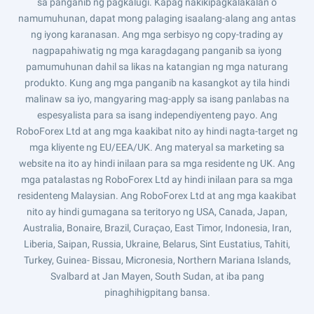
sa panganib ng pagkalugi. Kapag nakikipagkalakalan o
namumuhunan, dapat mong palaging isaalang-alang ang antas
ng iyong karanasan. Ang mga serbisyo ng copy-trading ay
nagpapahiwatig ng mga karagdagang panganib sa iyong
pamumuhunan dahil sa likas na katangian ng mga naturang
produkto. Kung ang mga panganib na kasangkot ay tila hindi
malinaw sa iyo, mangyaring mag-apply sa isang panlabas na
espesyalista para sa isang independiyenteng payo. Ang
RoboForex Ltd at ang mga kaakibat nito ay hindi nagta-target ng
mga kliyente ng EU/EEA/UK. Ang materyal sa marketing sa
website na ito ay hindi inilaan para sa mga residente ng UK. Ang
mga patalastas ng RoboForex Ltd ay hindi inilaan para sa mga
residenteng Malaysian. Ang RoboForex Ltd at ang mga kaakibat
nito ay hindi gumagana sa teritoryo ng USA, Canada, Japan,
Australia, Bonaire, Brazil, Curaçao, East Timor, Indonesia, Iran,
Liberia, Saipan, Russia, Ukraine, Belarus, Sint Eustatius, Tahiti,
Turkey, Guinea- Bissau, Micronesia, Northern Mariana Islands,
Svalbard at Jan Mayen, South Sudan, at iba pang
pinaghihigpitang bansa.