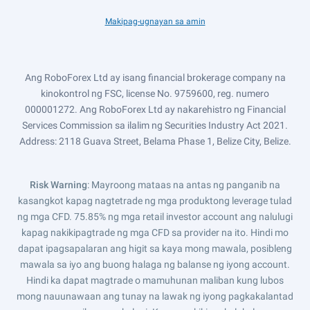
Makipag-ugnayan sa amin
Ang RoboForex Ltd ay isang financial brokerage company na
kinokontrol ng FSC, license No. 9759600, reg. numero
000001272. Ang RoboForex Ltd ay nakarehistro ng Financial
Services Commission sa ilalim ng Securities Industry Act 2021.
Address: 2118 Guava Street, Belama Phase 1, Belize City, Belize.
Risk Warning
: Mayroong mataas na antas ng panganib na
kasangkot kapag nagtetrade ng mga produktong leverage tulad
ng mga CFD. 75.85% ng mga retail investor account ang nalulugi
kapag nakikipagtrade ng mga CFD sa provider na ito. Hindi mo
dapat ipagsapalaran ang higit sa kaya mong mawala, posibleng
mawala sa iyo ang buong halaga ng balanse ng iyong account.
Hindi ka dapat magtrade o mamuhunan maliban kung lubos
mong nauunawaan ang tunay na lawak ng iyong pagkakalantad