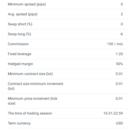
Minimum spread (pips)
0
Avg. spread (pips)
2
Swap short (%)
-3
Swap long (%)
-6
Commission
150 / mio
Fixed leverage
1:20
Hedged margin
50%
Minimum contract size (lot)
0.01
Contract size minimum increment
0.01
(lot)
Minimum price increment (tick
0.01
size)
The time of trading session
16:31-22:59
Term currency
USD