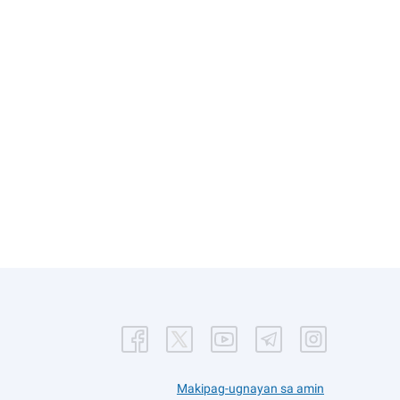
Makipag-ugnayan sa amin