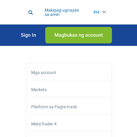
Makipag-ugnayan
PH
sa amin
Sign In
Magbukas ng account
Mga account
Markets
Platform sa Pagte-trade
MetaTrader 4