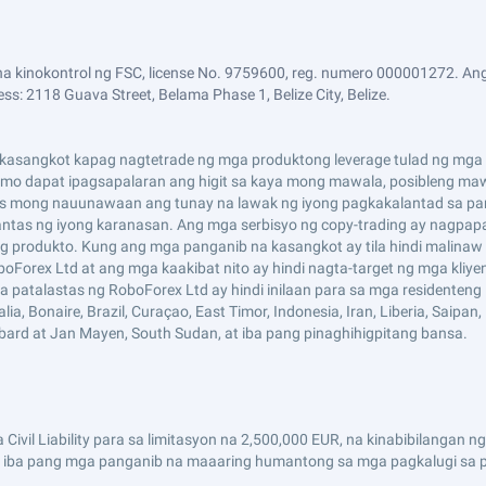
a kinokontrol ng FSC, license No. 9759600, reg. numero 000001272. Ang
ss: 2118 Guava Street, Belama Phase 1, Belize City, Belize.
asangkot kapag nagtetrade ng mga produktong leverage tulad ng mga CF
i mo dapat ipagsapalaran ang higit sa kaya mong mawala, posibleng maw
s mong nauunawaan ang tunay na lawak ng iyong pagkakalantad sa pan
tas ng iyong karanasan. Ang mga serbisyo ng copy-trading ay nagpap
 produkto. Kung ang mga panganib na kasangkot ay tila hindi malinaw 
boForex Ltd at ang mga kaakibat nito ay hindi nagta-target ng mga kliy
mga patalastas ng RoboForex Ltd ay hindi inilaan para sa mga residenten
 Bonaire, Brazil, Curaçao, East Timor, Indonesia, Iran, Liberia, Saipan, Ru
lbard at Jan Mayen, South Sudan, at iba pang pinaghihigpitang bansa.
Civil Liability para sa limitasyon na 2,500,000 EUR, na kinabibilanga
 iba pang mga panganib na maaaring humantong sa mga pagkalugi sa pa