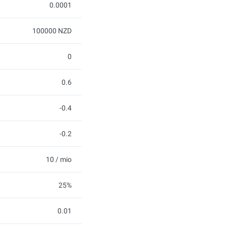
0.0001
100000 NZD
0
0.6
-0.4
-0.2
10 / mio
25%
0.01