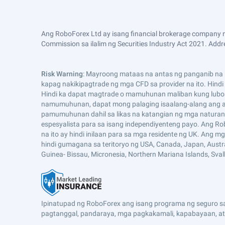
Ang RoboForex Ltd ay isang financial brokerage company n
Commission sa ilalim ng Securities Industry Act 2021. Addre
Risk Warning
: Mayroong mataas na antas ng panganib na k
kapag nakikipagtrade ng mga CFD sa provider na ito. Hind
Hindi ka dapat magtrade o mamuhunan maliban kung lubo
namumuhunan, dapat mong palaging isaalang-alang ang an
pamumuhunan dahil sa likas na katangian ng mga naturang
espesyalista para sa isang independiyenteng payo. Ang Ro
na ito ay hindi inilaan para sa mga residente ng UK. Ang 
hindi gumagana sa teritoryo ng USA, Canada, Japan, Australia,
Guinea- Bissau, Micronesia, Northern Mariana Islands, Sva
Ipinatupad ng RoboForex ang isang programa ng seguro sa 
pagtanggal, pandaraya, mga pagkakamali, kapabayaan, at