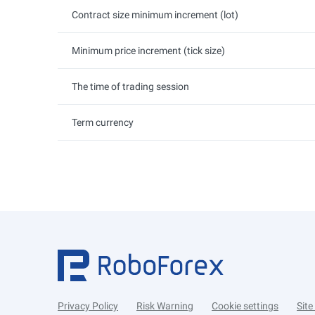
Contract size minimum increment (lot)
Minimum price increment (tick size)
The time of trading session
Term currency
Privacy Policy
Risk Warning
Cookie settings
Sit