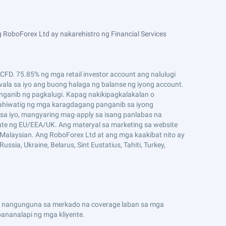
 RoboForex Ltd ay nakarehistro ng Financial Services
D. 75.85% ng mga retail investor account ang nalulugi
ala sa iyo ang buong halaga ng balanse ng iyong account.
ganib ng pagkalugi. Kapag nakikipagkalakalan o
ahiwatig ng mga karagdagang panganib sa iyong
sa iyo, mangyaring mag-apply sa isang panlabas na
ente ng EU/EEA/UK. Ang materyal sa marketing sa website
g Malaysian. Ang RoboForex Ltd at ang mga kaakibat nito ay
ssia, Ukraine, Belarus, Sint Eustatius, Tahiti, Turkey,
n ng nangunguna sa merkado na coverage laban sa mga
nanalapi ng mga kliyente.