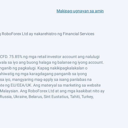
Makipag-ugnayan sa amin
 RoboForex Ltd ay nakarehistro ng Financial Services
D. 75.85% ng mga retail investor account ang nalulugi
ala sa iyo ang buong halaga ng balanse ng iyong account.
ganib ng pagkalugi. Kapag nakikipagkalakalan o
ahiwatig ng mga karagdagang panganib sa iyong
sa iyo, mangyaring mag-apply sa isang panlabas na
ente ng EU/EEA/UK. Ang materyal sa marketing sa website
g Malaysian. Ang RoboForex Ltd at ang mga kaakibat nito ay
ssia, Ukraine, Belarus, Sint Eustatius, Tahiti, Turkey,