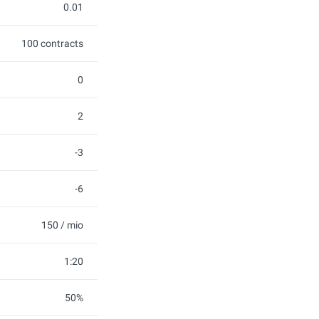
0.01
100 contracts
0
2
-3
-6
150 / mio
1:20
50%