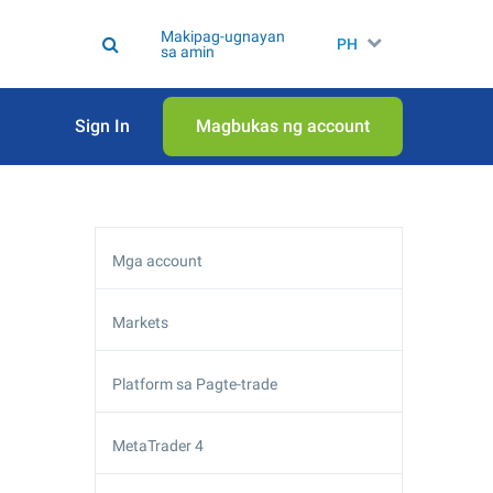
Makipag-ugnayan
PH
sa amin
Sign In
Magbukas ng account
Mga account
Markets
Platform sa Pagte-trade
MetaTrader 4