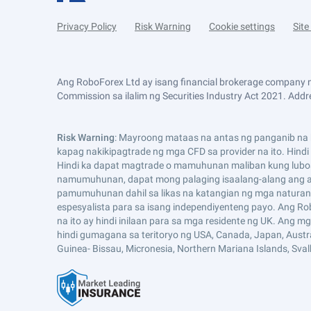
Privacy Policy
Risk Warning
Cookie settings
Sit
Ang RoboForex Ltd ay isang financial brokerage company n
Commission sa ilalim ng Securities Industry Act 2021. Addre
Risk Warning
: Mayroong mataas na antas ng panganib na k
kapag nakikipagtrade ng mga CFD sa provider na ito. Hind
Hindi ka dapat magtrade o mamuhunan maliban kung lubo
namumuhunan, dapat mong palaging isaalang-alang ang an
pamumuhunan dahil sa likas na katangian ng mga naturang
espesyalista para sa isang independiyenteng payo. Ang Ro
na ito ay hindi inilaan para sa mga residente ng UK. Ang 
hindi gumagana sa teritoryo ng USA, Canada, Japan, Australia,
Guinea- Bissau, Micronesia, Northern Mariana Islands, Sva