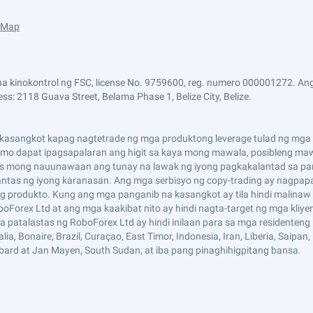
e Map
a kinokontrol ng FSC, license No. 9759600, reg. numero 000001272. Ang
ss: 2118 Guava Street, Belama Phase 1, Belize City, Belize.
asangkot kapag nagtetrade ng mga produktong leverage tulad ng mga CF
i mo dapat ipagsapalaran ang higit sa kaya mong mawala, posibleng maw
s mong nauunawaan ang tunay na lawak ng iyong pagkakalantad sa pan
tas ng iyong karanasan. Ang mga serbisyo ng copy-trading ay nagpap
 produkto. Kung ang mga panganib na kasangkot ay tila hindi malinaw 
boForex Ltd at ang mga kaakibat nito ay hindi nagta-target ng mga kliy
mga patalastas ng RoboForex Ltd ay hindi inilaan para sa mga residenten
 Bonaire, Brazil, Curaçao, East Timor, Indonesia, Iran, Liberia, Saipan, Ru
lbard at Jan Mayen, South Sudan, at iba pang pinaghihigpitang bansa.