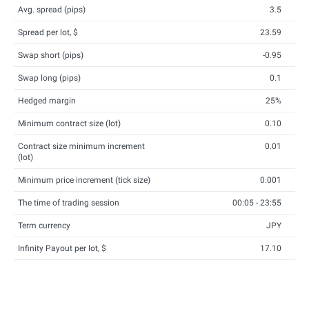
Avg. spread (pips)
3.5
Spread per lot, $
23.59
Swap short (pips)
-0.95
Swap long (pips)
0.1
Hedged margin
25%
Minimum contract size (lot)
0.10
Contract size minimum increment
0.01
(lot)
Minimum price increment (tick size)
0.001
The time of trading session
00:05 - 23:55
Term currency
JPY
Infinity Payout per lot, $
17.10