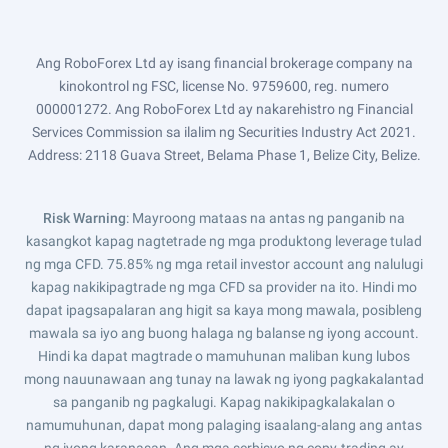
Ang RoboForex Ltd ay isang financial brokerage company na
kinokontrol ng FSC, license No. 9759600, reg. numero
000001272. Ang RoboForex Ltd ay nakarehistro ng Financial
Services Commission sa ilalim ng Securities Industry Act 2021.
Address: 2118 Guava Street, Belama Phase 1, Belize City, Belize.
Risk Warning
: Mayroong mataas na antas ng panganib na
kasangkot kapag nagtetrade ng mga produktong leverage tulad
ng mga CFD. 75.85% ng mga retail investor account ang nalulugi
kapag nakikipagtrade ng mga CFD sa provider na ito. Hindi mo
dapat ipagsapalaran ang higit sa kaya mong mawala, posibleng
mawala sa iyo ang buong halaga ng balanse ng iyong account.
Hindi ka dapat magtrade o mamuhunan maliban kung lubos
mong nauunawaan ang tunay na lawak ng iyong pagkakalantad
sa panganib ng pagkalugi. Kapag nakikipagkalakalan o
namumuhunan, dapat mong palaging isaalang-alang ang antas