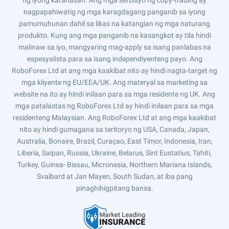
ng iyong karanasan. Ang mga serbisyo ng copy-trading ay
nagpapahiwatig ng mga karagdagang panganib sa iyong
pamumuhunan dahil sa likas na katangian ng mga naturang
produkto. Kung ang mga panganib na kasangkot ay tila hindi
malinaw sa iyo, mangyaring mag-apply sa isang panlabas na
espesyalista para sa isang independiyenteng payo. Ang
RoboForex Ltd at ang mga kaakibat nito ay hindi nagta-target ng
mga kliyente ng EU/EEA/UK. Ang materyal sa marketing sa
website na ito ay hindi inilaan para sa mga residente ng UK. Ang
mga patalastas ng RoboForex Ltd ay hindi inilaan para sa mga
residenteng Malaysian. Ang RoboForex Ltd at ang mga kaakibat
nito ay hindi gumagana sa teritoryo ng USA, Canada, Japan,
Australia, Bonaire, Brazil, Curaçao, East Timor, Indonesia, Iran,
Liberia, Saipan, Russia, Ukraine, Belarus, Sint Eustatius, Tahiti,
Turkey, Guinea- Bissau, Micronesia, Northern Mariana Islands,
Svalbard at Jan Mayen, South Sudan, at iba pang
pinaghihigpitang bansa.