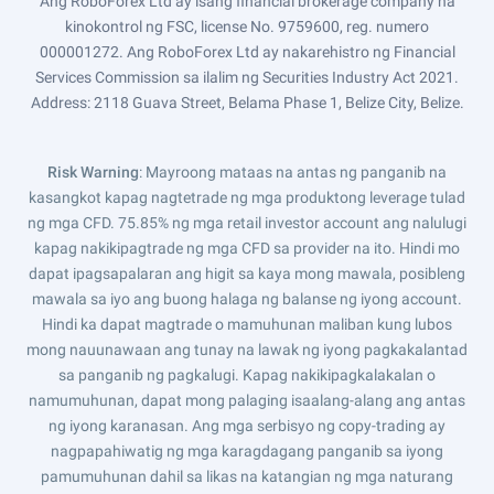
Ang RoboForex Ltd ay isang financial brokerage company na
kinokontrol ng FSC, license No. 9759600, reg. numero
000001272. Ang RoboForex Ltd ay nakarehistro ng Financial
Services Commission sa ilalim ng Securities Industry Act 2021.
Address: 2118 Guava Street, Belama Phase 1, Belize City, Belize.
Risk Warning
: Mayroong mataas na antas ng panganib na
kasangkot kapag nagtetrade ng mga produktong leverage tulad
ng mga CFD. 75.85% ng mga retail investor account ang nalulugi
kapag nakikipagtrade ng mga CFD sa provider na ito. Hindi mo
dapat ipagsapalaran ang higit sa kaya mong mawala, posibleng
mawala sa iyo ang buong halaga ng balanse ng iyong account.
Hindi ka dapat magtrade o mamuhunan maliban kung lubos
mong nauunawaan ang tunay na lawak ng iyong pagkakalantad
sa panganib ng pagkalugi. Kapag nakikipagkalakalan o
namumuhunan, dapat mong palaging isaalang-alang ang antas
ng iyong karanasan. Ang mga serbisyo ng copy-trading ay
nagpapahiwatig ng mga karagdagang panganib sa iyong
pamumuhunan dahil sa likas na katangian ng mga naturang