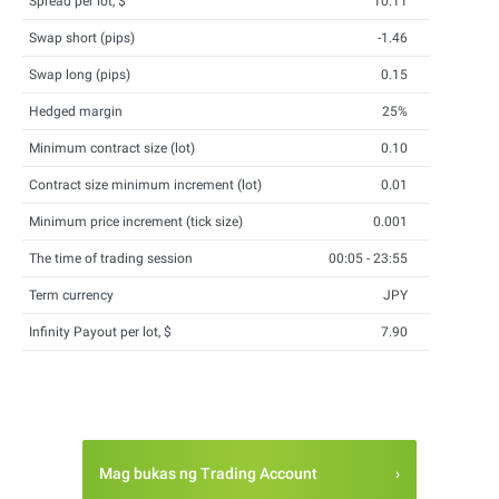
Spread per lot, $
10.11
Swap short (pips)
-1.46
Swap long (pips)
0.15
Hedged margin
25%
Minimum contract size (lot)
0.10
Contract size minimum increment (lot)
0.01
Minimum price increment (tick size)
0.001
The time of trading session
00:05 - 23:55
Term currency
JPY
Infinity Payout per lot, $
7.90
Mag bukas ng Trading Account