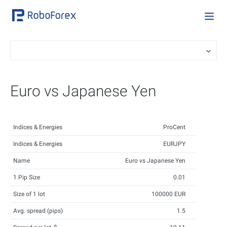
Euro vs Japanese Yen
Indices & Energies
ProCent
Indices & Energies
EURJPY
Name
Euro vs Japanese Yen
1 Pip Size
0.01
Size of 1 lot
100000 EUR
Avg. spread (pips)
1.5