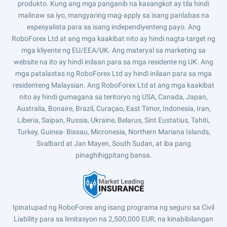
produkto. Kung ang mga panganib na kasangkot ay tila hindi
malinaw sa iyo, mangyaring mag-apply sa isang panlabas na
espesyalista para sa isang independiyenteng payo. Ang
RoboForex Ltd at ang mga kaakibat nito ay hindi nagta-target ng
mga kliyente ng EU/EEA/UK. Ang materyal sa marketing sa
website na ito ay hindi inilaan para sa mga residente ng UK. Ang
mga patalastas ng RoboForex Ltd ay hindi inilaan para sa mga
residenteng Malaysian. Ang RoboForex Ltd at ang mga kaakibat
nito ay hindi gumagana sa teritoryo ng USA, Canada, Japan,
Australia, Bonaire, Brazil, Curaçao, East Timor, Indonesia, Iran,
Liberia, Saipan, Russia, Ukraine, Belarus, Sint Eustatius, Tahiti,
Turkey, Guinea- Bissau, Micronesia, Northern Mariana Islands,
Svalbard at Jan Mayen, South Sudan, at iba pang
pinaghihigpitang bansa.
Ipinatupad ng RoboForex ang isang programa ng seguro sa Civil
Liability para sa limitasyon na 2,500,000 EUR, na kinabibilangan