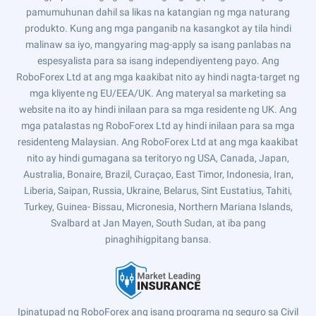
pamumuhunan dahil sa likas na katangian ng mga naturang
produkto. Kung ang mga panganib na kasangkot ay tila hindi
malinaw sa iyo, mangyaring mag-apply sa isang panlabas na
espesyalista para sa isang independiyenteng payo. Ang
RoboForex Ltd at ang mga kaakibat nito ay hindi nagta-target ng
mga kliyente ng EU/EEA/UK. Ang materyal sa marketing sa
website na ito ay hindi inilaan para sa mga residente ng UK. Ang
mga patalastas ng RoboForex Ltd ay hindi inilaan para sa mga
residenteng Malaysian. Ang RoboForex Ltd at ang mga kaakibat
nito ay hindi gumagana sa teritoryo ng USA, Canada, Japan,
Australia, Bonaire, Brazil, Curaçao, East Timor, Indonesia, Iran,
Liberia, Saipan, Russia, Ukraine, Belarus, Sint Eustatius, Tahiti,
Turkey, Guinea- Bissau, Micronesia, Northern Mariana Islands,
Svalbard at Jan Mayen, South Sudan, at iba pang
pinaghihigpitang bansa.
Ipinatupad ng RoboForex ang isang programa ng seguro sa Civil