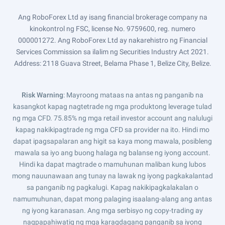
Ang RoboForex Ltd ay isang financial brokerage company na
kinokontrol ng FSC, license No. 9759600, reg. numero
000001272. Ang RoboForex Ltd ay nakarehistro ng Financial
Services Commission sa ilalim ng Securities Industry Act 2021.
Address: 2118 Guava Street, Belama Phase 1, Belize City, Belize.
Risk Warning
: Mayroong mataas na antas ng panganib na
kasangkot kapag nagtetrade ng mga produktong leverage tulad
ng mga CFD. 75.85% ng mga retail investor account ang nalulugi
kapag nakikipagtrade ng mga CFD sa provider na ito. Hindi mo
dapat ipagsapalaran ang higit sa kaya mong mawala, posibleng
mawala sa iyo ang buong halaga ng balanse ng iyong account.
Hindi ka dapat magtrade o mamuhunan maliban kung lubos
mong nauunawaan ang tunay na lawak ng iyong pagkakalantad
sa panganib ng pagkalugi. Kapag nakikipagkalakalan o
namumuhunan, dapat mong palaging isaalang-alang ang antas
ng iyong karanasan. Ang mga serbisyo ng copy-trading ay
nagpapahiwatig ng mga karagdagang panganib sa iyong