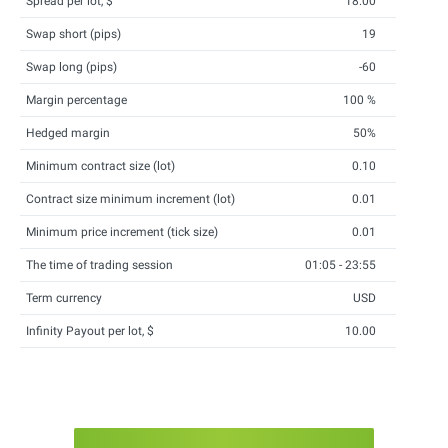
Spread per lot, $
18.00
Swap short (pips)
19
Swap long (pips)
-60
Margin percentage
100 %
Hedged margin
50%
Minimum contract size (lot)
0.10
Contract size minimum increment (lot)
0.01
Minimum price increment (tick size)
0.01
The time of trading session
01:05 - 23:55
Term currency
USD
Infinity Payout per lot, $
10.00