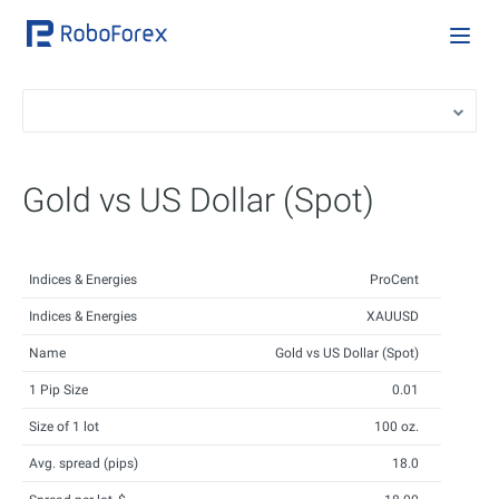
Gold vs US Dollar (Spot)
Indices & Energies
ProCent
Indices & Energies
XAUUSD
Name
Gold vs US Dollar (Spot)
1 Pip Size
0.01
Size of 1 lot
100 oz.
Avg. spread (pips)
18.0