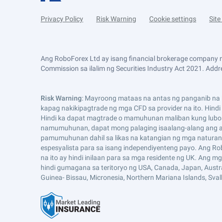
Privacy Policy
Risk Warning
Cookie settings
Sit
Ang RoboForex Ltd ay isang financial brokerage company n
Commission sa ilalim ng Securities Industry Act 2021. Addre
Risk Warning
: Mayroong mataas na antas ng panganib na k
kapag nakikipagtrade ng mga CFD sa provider na ito. Hind
Hindi ka dapat magtrade o mamuhunan maliban kung lubo
namumuhunan, dapat mong palaging isaalang-alang ang an
pamumuhunan dahil sa likas na katangian ng mga naturang
espesyalista para sa isang independiyenteng payo. Ang Ro
na ito ay hindi inilaan para sa mga residente ng UK. Ang 
hindi gumagana sa teritoryo ng USA, Canada, Japan, Australia,
Guinea- Bissau, Micronesia, Northern Mariana Islands, Sva