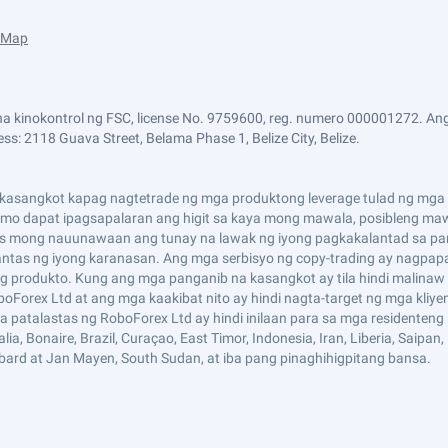
e Map
a kinokontrol ng FSC, license No. 9759600, reg. numero 000001272. Ang
ss: 2118 Guava Street, Belama Phase 1, Belize City, Belize.
asangkot kapag nagtetrade ng mga produktong leverage tulad ng mga CF
i mo dapat ipagsapalaran ang higit sa kaya mong mawala, posibleng maw
s mong nauunawaan ang tunay na lawak ng iyong pagkakalantad sa pan
tas ng iyong karanasan. Ang mga serbisyo ng copy-trading ay nagpap
 produkto. Kung ang mga panganib na kasangkot ay tila hindi malinaw 
boForex Ltd at ang mga kaakibat nito ay hindi nagta-target ng mga kliy
mga patalastas ng RoboForex Ltd ay hindi inilaan para sa mga residenten
 Bonaire, Brazil, Curaçao, East Timor, Indonesia, Iran, Liberia, Saipan, Ru
lbard at Jan Mayen, South Sudan, at iba pang pinaghihigpitang bansa.