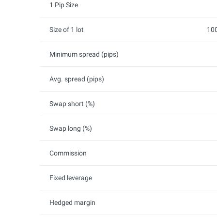
1 Pip Size
Size of 1 lot
100
Minimum spread (pips)
Avg. spread (pips)
Swap short (%)
Swap long (%)
Commission
Fixed leverage
Hedged margin