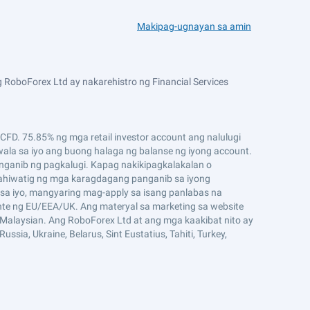
Makipag-ugnayan sa amin
 RoboForex Ltd ay nakarehistro ng Financial Services
D. 75.85% ng mga retail investor account ang nalulugi
ala sa iyo ang buong halaga ng balanse ng iyong account.
ganib ng pagkalugi. Kapag nakikipagkalakalan o
ahiwatig ng mga karagdagang panganib sa iyong
sa iyo, mangyaring mag-apply sa isang panlabas na
ente ng EU/EEA/UK. Ang materyal sa marketing sa website
g Malaysian. Ang RoboForex Ltd at ang mga kaakibat nito ay
ssia, Ukraine, Belarus, Sint Eustatius, Tahiti, Turkey,