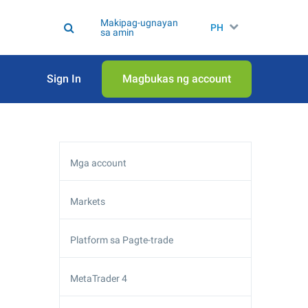
Makipag-ugnayan
PH
sa amin
Sign In
Magbukas ng account
Mga account
Markets
Platform sa Pagte-trade
MetaTrader 4