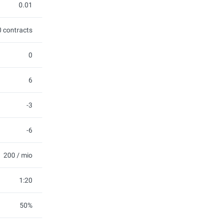
0.01
 contracts
0
6
-3
-6
200 / mio
1:20
50%