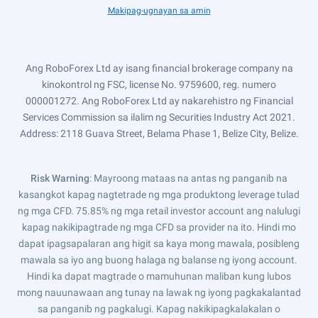
Makipag-ugnayan sa amin
Ang RoboForex Ltd ay isang financial brokerage company na
kinokontrol ng FSC, license No. 9759600, reg. numero
000001272. Ang RoboForex Ltd ay nakarehistro ng Financial
Services Commission sa ilalim ng Securities Industry Act 2021.
Address: 2118 Guava Street, Belama Phase 1, Belize City, Belize.
Risk Warning
: Mayroong mataas na antas ng panganib na
kasangkot kapag nagtetrade ng mga produktong leverage tulad
ng mga CFD. 75.85% ng mga retail investor account ang nalulugi
kapag nakikipagtrade ng mga CFD sa provider na ito. Hindi mo
dapat ipagsapalaran ang higit sa kaya mong mawala, posibleng
mawala sa iyo ang buong halaga ng balanse ng iyong account.
Hindi ka dapat magtrade o mamuhunan maliban kung lubos
mong nauunawaan ang tunay na lawak ng iyong pagkakalantad
sa panganib ng pagkalugi. Kapag nakikipagkalakalan o