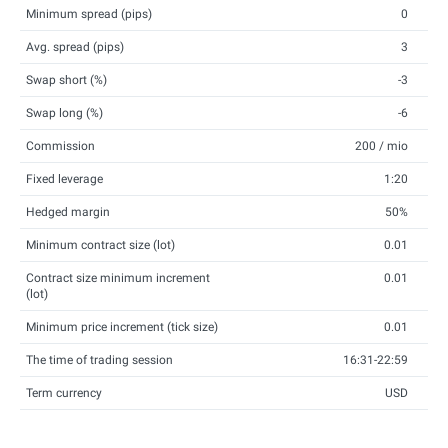
Minimum spread (pips)
0
Avg. spread (pips)
3
Swap short (%)
-3
Swap long (%)
-6
Commission
200 / mio
Fixed leverage
1:20
Hedged margin
50%
Minimum contract size (lot)
0.01
Contract size minimum increment
0.01
(lot)
Minimum price increment (tick size)
0.01
The time of trading session
16:31-22:59
Term currency
USD