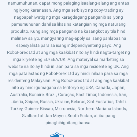
namumuhunan, dapat mong palaging isaalang-alang ang antas
ng iyong karanasan. Ang mga serbisyo ng copy-trading ay
nagpapahiwatig ng mga karagdagang panganib sa iyong
pamumuhunan dahil sa likas na katangian ng mga naturang
produkto. Kung ang mga panganib na kasangkot ay tila hindi
malinaw sa iyo, mangyaring mag-apply sa isang panlabas na
espesyalista para sa isang independiyenteng payo. Ang
RoboForex Ltd at ang mga kaakibat nito ay hindi nagta-target ng
mga kliyente ng EU/EEA/UK. Ang materyal sa marketing sa
website na ito ay hindi inilaan para sa mga residente ng UK. Ang
mga patalastas ng RoboForex Ltd ay hindi inilaan para sa mga
residenteng Malaysian. Ang RoboForex Ltd at ang mga kaakibat
nito ay hindi gumagana sa teritoryo ng USA, Canada, Japan,
Australia, Bonaire, Brazil, Curaçao, East Timor, Indonesia, Iran,
Liberia, Saipan, Russia, Ukraine, Belarus, Sint Eustatius, Tahiti,
Turkey, Guinea- Bissau, Micronesia, Northern Mariana Islands,
Svalbard at Jan Mayen, South Sudan, at iba pang
pinaghihigpitang bansa.