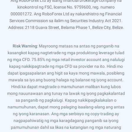
Ang RoboForex Ltd ay isang financial brokerage company na
kinokontrol ng FSC, license No. 9759600, reg. numero
000001272. Ang RoboForex Ltd ay nakarehistro ng Financial
Services Commission sa ilalim ng Securities Industry Act 2021.
Address: 2118 Guava Street, Belama Phase 1, Belize City, Belize.
Risk Warning
: Mayroong mataas na antas ng panganib na
kasangkot kapag nagtetrade ng mga produktong leverage tulad
ng mga CFD. 75.85% ng mga retail investor account ang nalulugi
kapag nakikipagtrade ng mga CFD sa provider na ito. Hindi mo
dapat ipagsapalaran ang higit sa kaya mong mawala, posibleng
mawala sa iyo ang buong halaga ng balanse ng iyong account.
Hindi ka dapat magtrade o mamuhunan maliban kung lubos
mong nauunawaan ang tunay na lawak ng iyong pagkakalantad
sa panganib ng pagkalugi. Kapag nakikipagkalakalan o
namumuhunan, dapat mong palaging isaalang-alang ang antas
ng iyong karanasan. Ang mga serbisyo ng copy-trading ay
nagpapahiwatig ng mga karagdagang panganib sa iyong
pamumuhunan dahil sa likas na katangian ng mga naturang