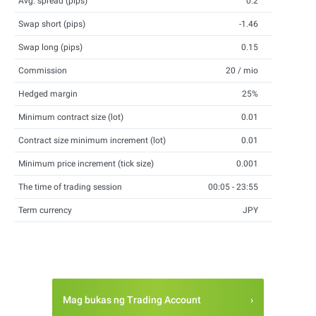
Avg. spread (pips)
0.2
Swap short (pips)
-1.46
Swap long (pips)
0.15
Commission
20 / mio
Hedged margin
25%
Minimum contract size (lot)
0.01
Contract size minimum increment (lot)
0.01
Minimum price increment (tick size)
0.001
The time of trading session
00:05 - 23:55
Term currency
JPY
Mag bukas ng Trading Account