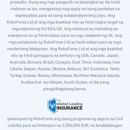
produkto. Kung ang mga panganib na kasangkot ay tila hindi
malinaw sa iyo, mangyaring mag-apply sa isang panlabas na
espesyalista para sa isang independiyenteng payo. Ang
RoboForex Ltd at ang mga kaakibat nito ay hindi nagta-target ng
mga kliyente ng EU/EEA/UK. Ang materyal sa marketing sa
website na ito ay hindi inilaan para sa mga residente ng UK. Ang
mga patalastas ng RoboForex Ltd ay hindi inilaan para sa mga
residenteng Malaysian. Ang RoboForex Ltd at ang mga kaakibat
nito ay hindi gumagana sa teritoryo ng USA, Canada, Japan,
Australia, Bonaire, Brazil, Curaçao, East Timor, Indonesia, Iran,
Liberia, Saipan, Russia, Ukraine, Belarus, Sint Eustatius, Tahiti,
Turkey, Guinea- Bissau, Micronesia, Northern Mariana Islands,
Svalbard at Jan Mayen, South Sudan, at iba pang
pinaghihigpitang bansa.
Ipinatupad ng RoboForex ang isang programa ng seguro sa Civil
Liability para sa limitasyon na 2,500,000 EUR, na kinabibilangan