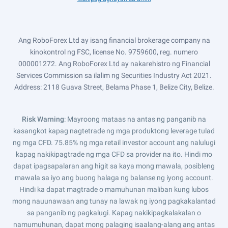
Ang RoboForex Ltd ay isang financial brokerage company na
kinokontrol ng FSC, license No. 9759600, reg. numero
000001272. Ang RoboForex Ltd ay nakarehistro ng Financial
Services Commission sa ilalim ng Securities Industry Act 2021.
Address: 2118 Guava Street, Belama Phase 1, Belize City, Belize.
Risk Warning
: Mayroong mataas na antas ng panganib na
kasangkot kapag nagtetrade ng mga produktong leverage tulad
ng mga CFD. 75.85% ng mga retail investor account ang nalulugi
kapag nakikipagtrade ng mga CFD sa provider na ito. Hindi mo
dapat ipagsapalaran ang higit sa kaya mong mawala, posibleng
mawala sa iyo ang buong halaga ng balanse ng iyong account.
Hindi ka dapat magtrade o mamuhunan maliban kung lubos
mong nauunawaan ang tunay na lawak ng iyong pagkakalantad
sa panganib ng pagkalugi. Kapag nakikipagkalakalan o
namumuhunan, dapat mong palaging isaalang-alang ang antas