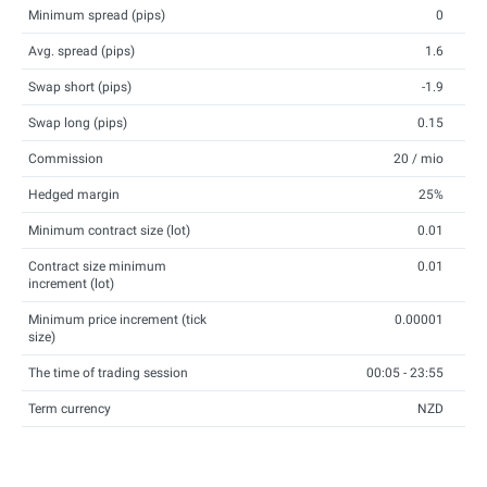
Minimum spread (pips)
0
Avg. spread (pips)
1.6
Swap short (pips)
-1.9
Swap long (pips)
0.15
Commission
20 / mio
Hedged margin
25%
Minimum contract size (lot)
0.01
Contract size minimum
0.01
increment (lot)
Minimum price increment (tick
0.00001
size)
The time of trading session
00:05 - 23:55
Term currency
NZD