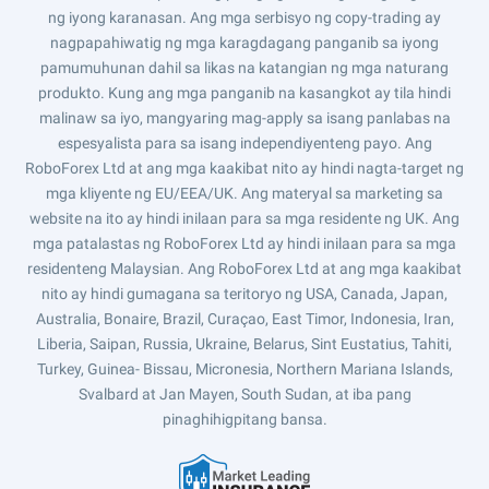
ng iyong karanasan. Ang mga serbisyo ng copy-trading ay
nagpapahiwatig ng mga karagdagang panganib sa iyong
pamumuhunan dahil sa likas na katangian ng mga naturang
produkto. Kung ang mga panganib na kasangkot ay tila hindi
malinaw sa iyo, mangyaring mag-apply sa isang panlabas na
espesyalista para sa isang independiyenteng payo. Ang
RoboForex Ltd at ang mga kaakibat nito ay hindi nagta-target ng
mga kliyente ng EU/EEA/UK. Ang materyal sa marketing sa
website na ito ay hindi inilaan para sa mga residente ng UK. Ang
mga patalastas ng RoboForex Ltd ay hindi inilaan para sa mga
residenteng Malaysian. Ang RoboForex Ltd at ang mga kaakibat
nito ay hindi gumagana sa teritoryo ng USA, Canada, Japan,
Australia, Bonaire, Brazil, Curaçao, East Timor, Indonesia, Iran,
Liberia, Saipan, Russia, Ukraine, Belarus, Sint Eustatius, Tahiti,
Turkey, Guinea- Bissau, Micronesia, Northern Mariana Islands,
Svalbard at Jan Mayen, South Sudan, at iba pang
pinaghihigpitang bansa.