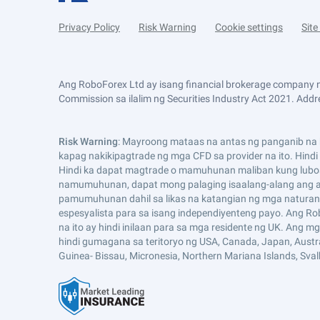
Privacy Policy
Risk Warning
Cookie settings
Sit
Ang RoboForex Ltd ay isang financial brokerage company n
Commission sa ilalim ng Securities Industry Act 2021. Addre
Risk Warning
: Mayroong mataas na antas ng panganib na k
kapag nakikipagtrade ng mga CFD sa provider na ito. Hind
Hindi ka dapat magtrade o mamuhunan maliban kung lubo
namumuhunan, dapat mong palaging isaalang-alang ang an
pamumuhunan dahil sa likas na katangian ng mga naturang
espesyalista para sa isang independiyenteng payo. Ang Ro
na ito ay hindi inilaan para sa mga residente ng UK. Ang 
hindi gumagana sa teritoryo ng USA, Canada, Japan, Australia,
Guinea- Bissau, Micronesia, Northern Mariana Islands, Sva