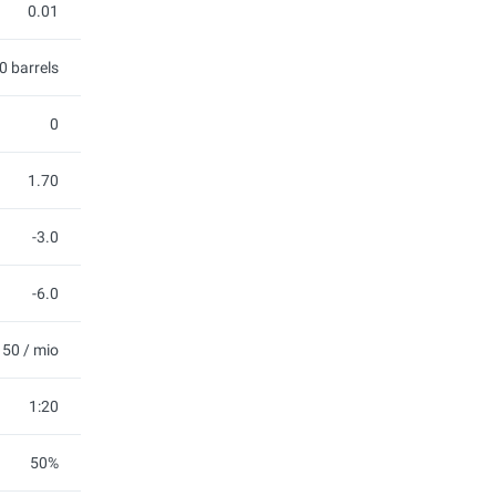
0.01
0 barrels
0
1.70
-3.0
-6.0
50 / mio
1:20
50%