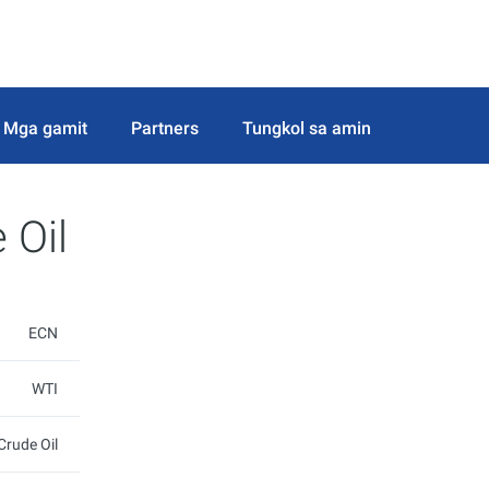
Mga gamit
Partners
Tungkol sa amin
 Oil
ECN
WTI
Crude Oil