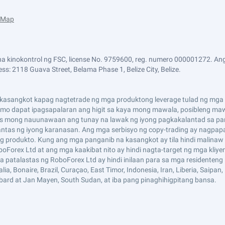
e Map
a kinokontrol ng FSC, license No. 9759600, reg. numero 000001272. Ang
ss: 2118 Guava Street, Belama Phase 1, Belize City, Belize.
asangkot kapag nagtetrade ng mga produktong leverage tulad ng mga CF
i mo dapat ipagsapalaran ang higit sa kaya mong mawala, posibleng maw
s mong nauunawaan ang tunay na lawak ng iyong pagkakalantad sa pan
tas ng iyong karanasan. Ang mga serbisyo ng copy-trading ay nagpap
 produkto. Kung ang mga panganib na kasangkot ay tila hindi malinaw 
boForex Ltd at ang mga kaakibat nito ay hindi nagta-target ng mga kliy
mga patalastas ng RoboForex Ltd ay hindi inilaan para sa mga residenten
 Bonaire, Brazil, Curaçao, East Timor, Indonesia, Iran, Liberia, Saipan, Ru
lbard at Jan Mayen, South Sudan, at iba pang pinaghihigpitang bansa.