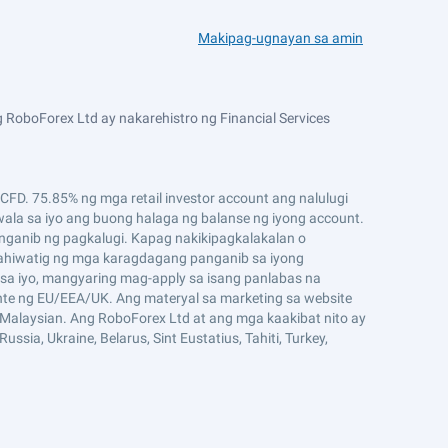
Makipag-ugnayan sa amin
 RoboForex Ltd ay nakarehistro ng Financial Services
D. 75.85% ng mga retail investor account ang nalulugi
ala sa iyo ang buong halaga ng balanse ng iyong account.
ganib ng pagkalugi. Kapag nakikipagkalakalan o
ahiwatig ng mga karagdagang panganib sa iyong
sa iyo, mangyaring mag-apply sa isang panlabas na
ente ng EU/EEA/UK. Ang materyal sa marketing sa website
g Malaysian. Ang RoboForex Ltd at ang mga kaakibat nito ay
ssia, Ukraine, Belarus, Sint Eustatius, Tahiti, Turkey,