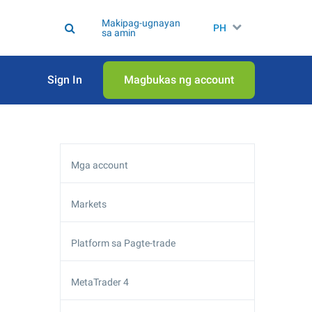
Makipag-ugnayan
PH
sa amin
Sign In
Magbukas ng account
Mga account
Markets
Platform sa Pagte-trade
MetaTrader 4