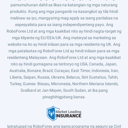
pamumuhunan dahil sa likas na katangian ng mga naturang
produkto. Kung ang mga panganib na kasangkot ay tila hindi
malinaw sa iyo, mangyaring mag-apply sa isang panlabas na
espesyalista para sa isang independiyenteng payo. Ang
RoboForex Ltd at ang mga kaakibat nito ay hindi nagta-target ng
mga kliyente ng EU/EEA/UK. Ang materyal sa marketing sa
website na ito ay hindi inilaan para sa mga residente ng UK. Ang
mga patalastas ng RoboForex Ltd ay hindi inilaan para sa mga
residenteng Malaysian. Ang RoboForex Ltd at ang mga kaakibat
nito ay hindi gumagana sa teritoryo ng USA, Canada, Japan,
Australia, Bonaire, Brazil, Curaçao, East Timor, Indonesia, Iran,
Liberia, Saipan, Russia, Ukraine, Belarus, Sint Eustatius, Tahiti,
Turkey, Guinea- Bissau, Micronesia, Northern Mariana Islands,
Svalbard at Jan Mayen, South Sudan, at iba pang
pinaghihigpitang bansa.
Ipinatupad ng RoboForex ang isang programa ng seguro sa Civil