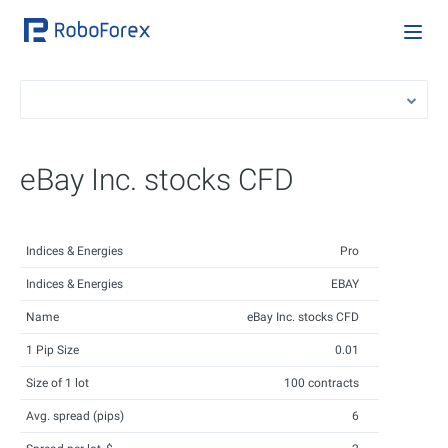
eBay Inc. stocks CFD
Indices & Energies
Pro
Indices & Energies
EBAY
Name
eBay Inc. stocks CFD
1 Pip Size
0.01
Size of 1 lot
100 contracts
Avg. spread (pips)
6