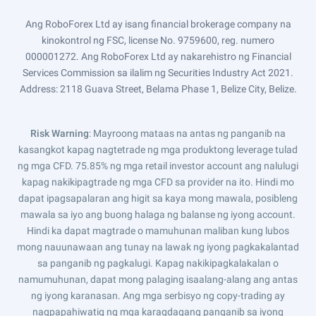
Ang RoboForex Ltd ay isang financial brokerage company na
kinokontrol ng FSC, license No. 9759600, reg. numero
000001272. Ang RoboForex Ltd ay nakarehistro ng Financial
Services Commission sa ilalim ng Securities Industry Act 2021.
Address: 2118 Guava Street, Belama Phase 1, Belize City, Belize.
Risk Warning
: Mayroong mataas na antas ng panganib na
kasangkot kapag nagtetrade ng mga produktong leverage tulad
ng mga CFD. 75.85% ng mga retail investor account ang nalulugi
kapag nakikipagtrade ng mga CFD sa provider na ito. Hindi mo
dapat ipagsapalaran ang higit sa kaya mong mawala, posibleng
mawala sa iyo ang buong halaga ng balanse ng iyong account.
Hindi ka dapat magtrade o mamuhunan maliban kung lubos
mong nauunawaan ang tunay na lawak ng iyong pagkakalantad
sa panganib ng pagkalugi. Kapag nakikipagkalakalan o
namumuhunan, dapat mong palaging isaalang-alang ang antas
ng iyong karanasan. Ang mga serbisyo ng copy-trading ay
nagpapahiwatig ng mga karagdagang panganib sa iyong