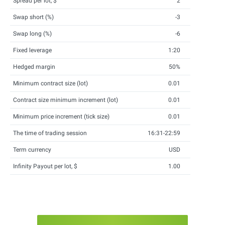
Spread per lot, $
2
Swap short (%)
-3
Swap long (%)
-6
Fixed leverage
1:20
Hedged margin
50%
Minimum contract size (lot)
0.01
Contract size minimum increment (lot)
0.01
Minimum price increment (tick size)
0.01
The time of trading session
16:31-22:59
Term currency
USD
Infinity Payout per lot, $
1.00