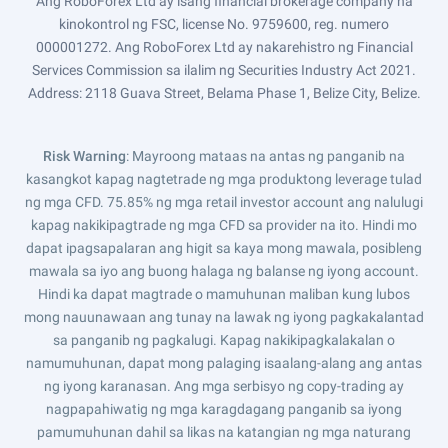
Ang RoboForex Ltd ay isang financial brokerage company na
kinokontrol ng FSC, license No. 9759600, reg. numero
000001272. Ang RoboForex Ltd ay nakarehistro ng Financial
Services Commission sa ilalim ng Securities Industry Act 2021.
Address: 2118 Guava Street, Belama Phase 1, Belize City, Belize.
Risk Warning
: Mayroong mataas na antas ng panganib na
kasangkot kapag nagtetrade ng mga produktong leverage tulad
ng mga CFD. 75.85% ng mga retail investor account ang nalulugi
kapag nakikipagtrade ng mga CFD sa provider na ito. Hindi mo
dapat ipagsapalaran ang higit sa kaya mong mawala, posibleng
mawala sa iyo ang buong halaga ng balanse ng iyong account.
Hindi ka dapat magtrade o mamuhunan maliban kung lubos
mong nauunawaan ang tunay na lawak ng iyong pagkakalantad
sa panganib ng pagkalugi. Kapag nakikipagkalakalan o
namumuhunan, dapat mong palaging isaalang-alang ang antas
ng iyong karanasan. Ang mga serbisyo ng copy-trading ay
nagpapahiwatig ng mga karagdagang panganib sa iyong
pamumuhunan dahil sa likas na katangian ng mga naturang