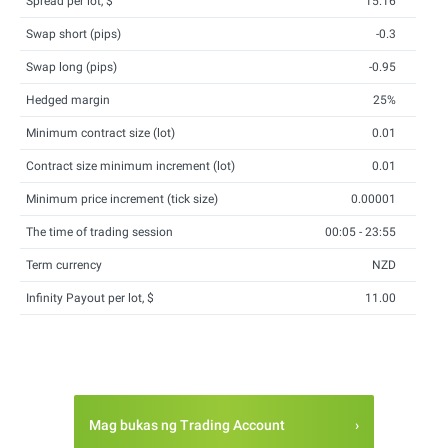
Spread per lot, $
15.16
Swap short (pips)
-0.3
Swap long (pips)
-0.95
Hedged margin
25%
Minimum contract size (lot)
0.01
Contract size minimum increment (lot)
0.01
Minimum price increment (tick size)
0.00001
The time of trading session
00:05 - 23:55
Term currency
NZD
Infinity Payout per lot, $
11.00
Mag bukas ng Trading Account