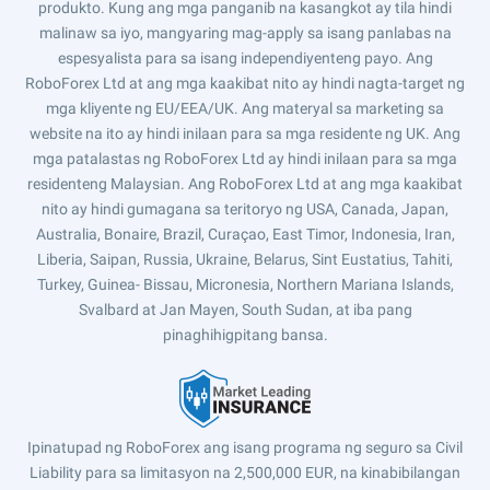
produkto. Kung ang mga panganib na kasangkot ay tila hindi
malinaw sa iyo, mangyaring mag-apply sa isang panlabas na
espesyalista para sa isang independiyenteng payo. Ang
RoboForex Ltd at ang mga kaakibat nito ay hindi nagta-target ng
mga kliyente ng EU/EEA/UK. Ang materyal sa marketing sa
website na ito ay hindi inilaan para sa mga residente ng UK. Ang
mga patalastas ng RoboForex Ltd ay hindi inilaan para sa mga
residenteng Malaysian. Ang RoboForex Ltd at ang mga kaakibat
nito ay hindi gumagana sa teritoryo ng USA, Canada, Japan,
Australia, Bonaire, Brazil, Curaçao, East Timor, Indonesia, Iran,
Liberia, Saipan, Russia, Ukraine, Belarus, Sint Eustatius, Tahiti,
Turkey, Guinea- Bissau, Micronesia, Northern Mariana Islands,
Svalbard at Jan Mayen, South Sudan, at iba pang
pinaghihigpitang bansa.
Ipinatupad ng RoboForex ang isang programa ng seguro sa Civil
Liability para sa limitasyon na 2,500,000 EUR, na kinabibilangan