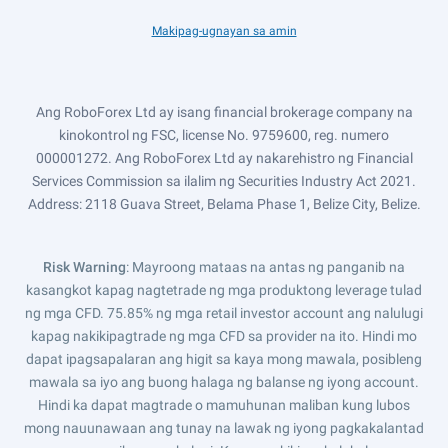
Makipag-ugnayan sa amin
Ang RoboForex Ltd ay isang financial brokerage company na
kinokontrol ng FSC, license No. 9759600, reg. numero
000001272. Ang RoboForex Ltd ay nakarehistro ng Financial
Services Commission sa ilalim ng Securities Industry Act 2021.
Address: 2118 Guava Street, Belama Phase 1, Belize City, Belize.
Risk Warning
: Mayroong mataas na antas ng panganib na
kasangkot kapag nagtetrade ng mga produktong leverage tulad
ng mga CFD. 75.85% ng mga retail investor account ang nalulugi
kapag nakikipagtrade ng mga CFD sa provider na ito. Hindi mo
dapat ipagsapalaran ang higit sa kaya mong mawala, posibleng
mawala sa iyo ang buong halaga ng balanse ng iyong account.
Hindi ka dapat magtrade o mamuhunan maliban kung lubos
mong nauunawaan ang tunay na lawak ng iyong pagkakalantad