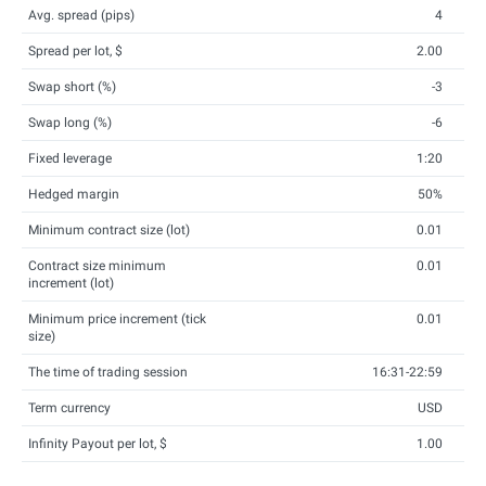
Avg. spread (pips)
4
Spread per lot, $
2.00
Swap short (%)
-3
Swap long (%)
-6
Fixed leverage
1:20
Hedged margin
50%
Minimum contract size (lot)
0.01
Contract size minimum
0.01
increment (lot)
Minimum price increment (tick
0.01
size)
The time of trading session
16:31-22:59
Term currency
USD
Infinity Payout per lot, $
1.00