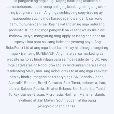
sa panganib ng pagkalugi. Kapag nakikipagkalakalan o
namumuhunan, dapat mong palaging isaalang-alang ang antas
ng iyong karanasan. Ang mga serbisyo ng copy-trading ay
nagpapahiwatig ng mga karagdagang panganib sa iyong
pamumuhunan dahil sa likas na katangian ng mga naturang
produkto. Kung ang mga panganib na kasangkot ay tila hindi
malinaw sa iyo, mangyaring mag-apply sa isang panlabas na
espesyalista para sa isang independiyenteng payo. Ang
RoboForex Ltd at ang mga kaakibat nito ay hindi nagta-target ng
mga kliyente ng EU/EEA/UK. Ang materyal sa marketing sa
website na ito ay hindi inilaan para sa mga residente ng UK. Ang
mga patalastas ng RoboForex Ltd ay hindi inilaan para sa mga
residenteng Malaysian. Ang RoboForex Ltd at ang mga kaakibat
nito ay hindi gumagana sa teritoryo ng USA, Canada, Japan,
Australia, Bonaire, Brazil, Curaçao, East Timor, Indonesia, Iran,
Liberia, Saipan, Russia, Ukraine, Belarus, Sint Eustatius, Tahiti,
Turkey, Guinea- Bissau, Micronesia, Northern Mariana Islands,
Svalbard at Jan Mayen, South Sudan, at iba pang
pinaghihigpitang bansa.