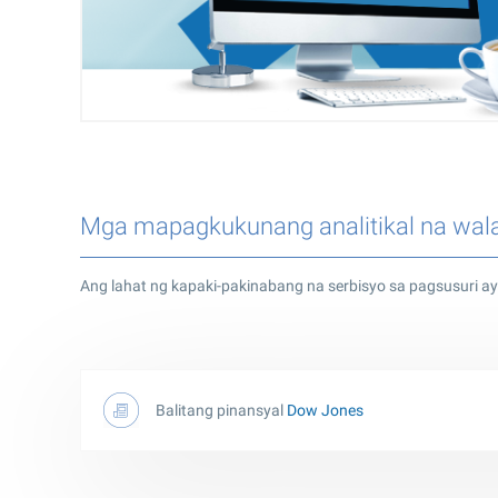
Mga mapagkukunang analitikal na wal
Ang lahat ng kapaki-pakinabang na serbisyo sa pagsusuri a
Balitang pinansyal
Dow Jones