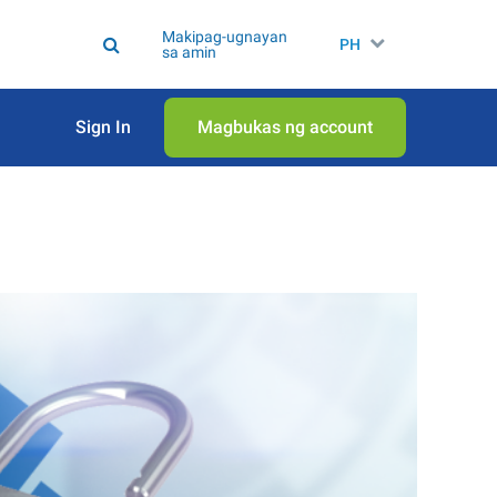
Makipag-ugnayan
PH
sa amin
Sign In
Magbukas ng account