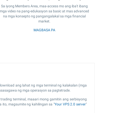
Sa iyong Members Area, maa-access mo ang iba't ibang
mga video na pang-edukasyon sa basic at mas advanced
na mga konsepto ng pangangalakal sa mga financial
market.
MAGBASA PA
i-download ang lahat ng mga terminal ng kalakalan (mga
agsasagawa ng mga operasyon sa pagtetrade.
rading terminal, maaari mong gamitin ang serbisyong
 ito, magsumite ng kahilingan sa "
Your VPS 2.0 server
"