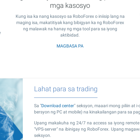
mga kasosyo
g
Kung isa ka nang kasosyo sa RoboForex o iniisip lang na
maging isa, makatitiyak kang bibigyan ka ng RoboForex
ng malawak na hanay ng mga tool para sa iyong
e
aktibidad.
MAGBASA PA
Lahat para sa trading
Sa "
Download center
" seksyon, maaari mong piliin at 
bersyon ng PC at mobile) na kinakailangan para sa p
Upang makakuha ng 24/7 na access sa iyong remote t
"VPS-server" na ibinigay ng RoboForex. Upang magawa
seksyon.