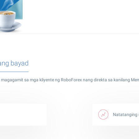
ang bayad
y magagamit sa mga kliyente ng RoboForex nang direkta sa kanilang Me
Natatanging s