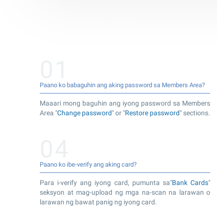
01
Paano ko babaguhin ang aking password sa Members Area?
Maaari mong baguhin ang iyong password sa Members
Area "
Change password
" or "
Restore password
" sections.
04
Paano ko ibe-verify ang aking card?
Para i-verify ang iyong card, pumunta sa"
Bank Cards
"
seksyon at mag-upload ng mga na-scan na larawan o
larawan ng bawat panig ng iyong card.