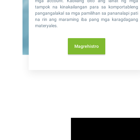
mga account. Kabilang dito ang lahat ng mga
tampok na kinakailangan para sa komportableng
pangangalakal sa mga pamilihan sa pananalapi pati
na rin ang maraming iba pang mga karagdagang
materyales.
Magrehistro