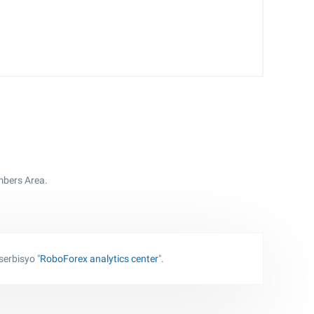
mbers Area.
erbisyo "
RoboForex analytics center
".