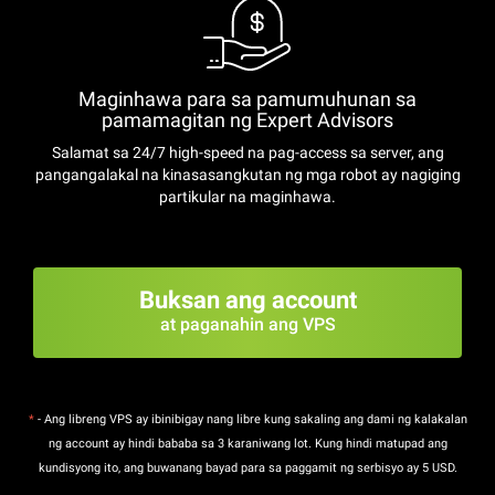
Maginhawa para sa pamumuhunan sa
pamamagitan ng Expert Advisors
Salamat sa 24/7 high-speed na pag-access sa server, ang
pangangalakal na kinasasangkutan ng mga robot ay nagiging
partikular na maginhawa.
Buksan ang account
at paganahin ang VPS
*
- Ang libreng VPS ay ibinibigay nang libre kung sakaling ang dami ng kalakalan
ng account ay hindi bababa sa 3 karaniwang lot. Kung hindi matupad ang
kundisyong ito, ang buwanang bayad para sa paggamit ng serbisyo ay 5 USD.