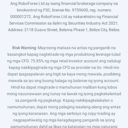
Ang RoboForex Ltd ay isang financial brokerage company na
kinokontrol ng FSC, license No. 9759600, reg. numero
000001272. Ang RoboForex Ltd ay nakarehistro ng Financial
Services Commission sa ilalim ng Securities Industry Act 2021.
Address: 2118 Guava Street, Belama Phase 1, Belize City, Belize.
Risk Warning
: Mayroong mataas na antas ng panganib na
kasangkot kapag nagtetrade ng mga produktong leverage tulad
ng mga CFD. 75.85% ng mga retail investor account ang nalulugi
kapag nakikipagtrade ng mga CFD sa provider na ito. Hindi mo
dapat ipagsapalaran ang higit sa kaya mong mawala, posibleng
mawala sa iyo ang buong halaga ng balanse ng iyong account.
Hindi ka dapat magtrade o mamuhunan maliban kung lubos
mong nauunawaan ang tunay na lawak ng iyong pagkakalantad
sa panganib ng pagkalugi. Kapag nakikipagkalakalan o
namumuhunan, dapat mong palaging isaalang-alang ang antas
ng iyong karanasan. Ang mga serbisyo ng copy-trading ay
nagpapahiwatig ng mga karagdagang panganib sa iyong
pamumuhunan dahil sa likas na katangian ng mga naturang