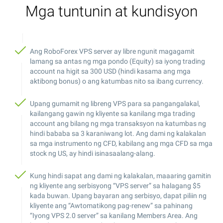
Mga tuntunin at kundisyon
Ang RoboForex VPS server ay libre ngunit magagamit
lamang sa antas ng mga pondo (Equity) sa iyong trading
account na higit sa 300 USD (hindi kasama ang mga
aktibong bonus) o ang katumbas nito sa ibang currency.
Upang gumamit ng libreng VPS para sa pangangalakal,
kailangang gawin ng kliyente sa kanilang mga trading
account ang bilang ng mga transaksyon na katumbas ng
hindi bababa sa 3 karaniwang lot. Ang dami ng kalakalan
sa mga instrumento ng CFD, kabilang ang mga CFD sa mga
stock ng US, ay hindi isinasaalang-alang.
Kung hindi sapat ang dami ng kalakalan, maaaring gamitin
ng kliyente ang serbisyong “VPS server” sa halagang $5
kada buwan. Upang bayaran ang serbisyo, dapat piliin ng
kliyente ang “Awtomatikong pag-renew” sa pahinang
“Iyong VPS 2.0 server” sa kanilang Members Area. Ang