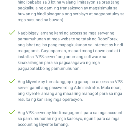
hindi bababa sa 3 lot na walang limitasyon sa oras (ang
pagkalkula ng dami ng transaksyon ay magsisimula sa
buwan ng hindi pinagana ang serbisyo at nagpapatuloy sa
mga susunod na buwan).
Nagbibigay lamang kami ng access sa mga server ng
pamumuhunan at mga website ng tatak ng RoboForex,
ang lahat ng iba pang mapagkukunan sa Internet ay hindi
magagamit. Gayunpaman, maaari mong i-download at i-
install sa "VPS server" ang anumang software na
kinakailangan para sa pagsasagawa ng mga
pagpapatakbo ng pamumuhunan.
Ang kliyente ay tumatanggap ng ganap na access sa VPS
server gamit ang password ng Administrator. Mula noon,
ang kliyente lamang ang maaaring managot para sa mga
resulta ng kanilang mga operasyon.
Ang VPS server ay hindi magagamit para sa mga account
sa pamumuhunan ng mga kasosyo, ngunit para sa mga
account ng kliyente lamang.