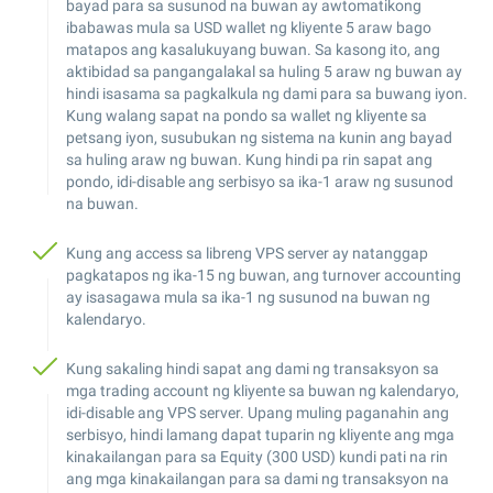
bayad para sa susunod na buwan ay awtomatikong
ibabawas mula sa USD wallet ng kliyente 5 araw bago
matapos ang kasalukuyang buwan. Sa kasong ito, ang
aktibidad sa pangangalakal sa huling 5 araw ng buwan ay
hindi isasama sa pagkalkula ng dami para sa buwang iyon.
Kung walang sapat na pondo sa wallet ng kliyente sa
petsang iyon, susubukan ng sistema na kunin ang bayad
sa huling araw ng buwan. Kung hindi pa rin sapat ang
pondo, idi-disable ang serbisyo sa ika-1 araw ng susunod
na buwan.
Kung ang access sa libreng VPS server ay natanggap
pagkatapos ng ika-15 ng buwan, ang turnover accounting
ay isasagawa mula sa ika-1 ng susunod na buwan ng
kalendaryo.
Kung sakaling hindi sapat ang dami ng transaksyon sa
mga trading account ng kliyente sa buwan ng kalendaryo,
idi-disable ang VPS server. Upang muling paganahin ang
serbisyo, hindi lamang dapat tuparin ng kliyente ang mga
kinakailangan para sa Equity (300 USD) kundi pati na rin
ang mga kinakailangan para sa dami ng transaksyon na