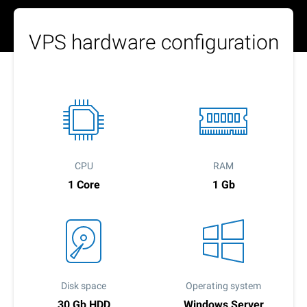
VPS hardware configuration
CPU
RAM
1 Core
1 Gb
Disk space
Operating system
30 Gb HDD
Windows Server