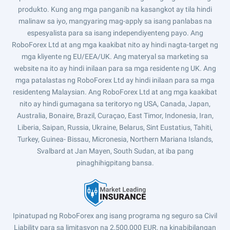
produkto. Kung ang mga panganib na kasangkot ay tila hindi
malinaw sa iyo, mangyaring mag-apply sa isang panlabas na
espesyalista para sa isang independiyenteng payo. Ang
RoboForex Ltd at ang mga kaakibat nito ay hindi nagta-target ng
mga kliyente ng EU/EEA/UK. Ang materyal sa marketing sa
website na ito ay hindi inilaan para sa mga residente ng UK. Ang
mga patalastas ng RoboForex Ltd ay hindi inilaan para sa mga
residenteng Malaysian. Ang RoboForex Ltd at ang mga kaakibat
nito ay hindi gumagana sa teritoryo ng USA, Canada, Japan,
Australia, Bonaire, Brazil, Curaçao, East Timor, Indonesia, Iran,
Liberia, Saipan, Russia, Ukraine, Belarus, Sint Eustatius, Tahiti,
Turkey, Guinea- Bissau, Micronesia, Northern Mariana Islands,
Svalbard at Jan Mayen, South Sudan, at iba pang
pinaghihigpitang bansa.
Ipinatupad ng RoboForex ang isang programa ng seguro sa Civil
Liability para sa limitasyon na 2,500,000 EUR, na kinabibilangan