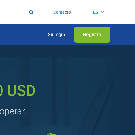
Contacto
ES
Su login
Registro
0 USD
operar.