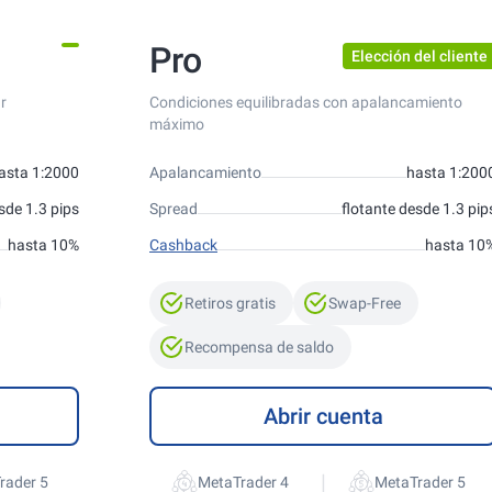
Pro
Elección del cliente
r
Condiciones equilibradas con apalancamiento
máximo
asta 1:2000
Apalancamiento
hasta 1:200
sde 1.3 pips
Spread
flotante desde 1.3 pip
hasta 10%
Cashback
hasta 10
Retiros gratis
Swap-Free
Recompensa de saldo
Abrir cuenta
|
rader 5
MetaTrader 4
MetaTrader 5