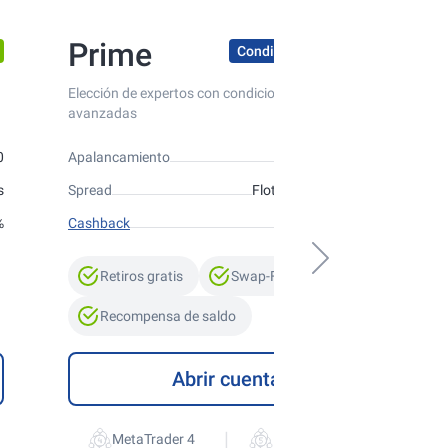
Prime
Condiciones premium
Elección de expertos con condiciones de trading
avanzadas
0
Apalancamiento
hasta 1:300
s
Spread
Flotante desde 0 pips
%
Cashback
hasta 10%
Retiros gratis
Swap-Free
Recompensa de saldo
Abrir cuenta
|
MetaTrader 4
MetaTrader 5