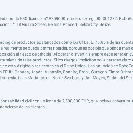
lada por la FSC, licencia nº 9759600, número de reg. 000001272. RoboFor
ección: 2118 Guava Street, Belama Phase 1, Belize City, Belize.
 el trading de productos apalancados como los CFDs. El 75.85% de las cuen
e realmente se pueda permitir perder, porque es posible que pierda más qu
ición al riesgo de pérdida. Al operar o invertir, siempre debe tener en cu
turaleza de tales productos. Si los riesgos implícitos no le parecen claro
 no está dirigido a residentes en el Reino Unido. Los anuncios de RoboFo
s EEUU, Canadá, Japón, Australia, Bonaire, Brasil, Curaçao, Timor Oriental,
 Micronesia, Islas Marianas del Norte, Svalbard y Jan Mayen, Sudán del Sur 
abilidad civil con un límite de 2,500,000 EUR, que incluye cobertura líd
nancieras de los clientes.