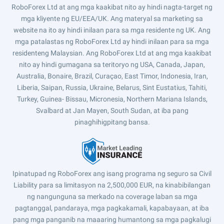
RoboForex Ltd at ang mga kaakibat nito ay hindi nagta-target ng
mga kliyente ng EU/EEA/UK. Ang materyal sa marketing sa
website na ito ay hindi inilaan para sa mga residente ng UK. Ang
mga patalastas ng RoboForex Ltd ay hindi inilaan para sa mga
residenteng Malaysian. Ang RoboForex Ltd at ang mga kaakibat
nito ay hindi gumagana sa teritoryo ng USA, Canada, Japan,
Australia, Bonaire, Brazil, Curaçao, East Timor, Indonesia, Iran,
Liberia, Saipan, Russia, Ukraine, Belarus, Sint Eustatius, Tahiti,
Turkey, Guinea- Bissau, Micronesia, Northern Mariana Islands,
Svalbard at Jan Mayen, South Sudan, at iba pang
pinaghihigpitang bansa.
Ipinatupad ng RoboForex ang isang programa ng seguro sa Civil
Liability para sa limitasyon na 2,500,000 EUR, na kinabibilangan
ng nangunguna sa merkado na coverage laban sa mga
pagtanggal, pandaraya, mga pagkakamali, kapabayaan, at iba
pang mga panganib na maaaring humantong sa mga pagkalugi