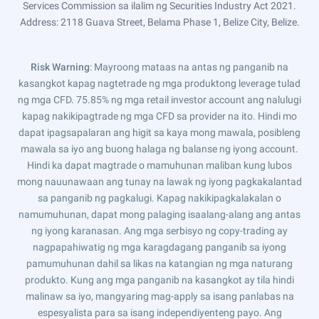
Services Commission sa ilalim ng Securities Industry Act 2021.
Address: 2118 Guava Street, Belama Phase 1, Belize City, Belize.
Risk Warning
: Mayroong mataas na antas ng panganib na
kasangkot kapag nagtetrade ng mga produktong leverage tulad
ng mga CFD. 75.85% ng mga retail investor account ang nalulugi
kapag nakikipagtrade ng mga CFD sa provider na ito. Hindi mo
dapat ipagsapalaran ang higit sa kaya mong mawala, posibleng
mawala sa iyo ang buong halaga ng balanse ng iyong account.
Hindi ka dapat magtrade o mamuhunan maliban kung lubos
mong nauunawaan ang tunay na lawak ng iyong pagkakalantad
sa panganib ng pagkalugi. Kapag nakikipagkalakalan o
namumuhunan, dapat mong palaging isaalang-alang ang antas
ng iyong karanasan. Ang mga serbisyo ng copy-trading ay
nagpapahiwatig ng mga karagdagang panganib sa iyong
pamumuhunan dahil sa likas na katangian ng mga naturang
produkto. Kung ang mga panganib na kasangkot ay tila hindi
malinaw sa iyo, mangyaring mag-apply sa isang panlabas na
espesyalista para sa isang independiyenteng payo. Ang