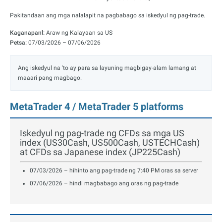
Pakitandaan ang mga nalalapit na pagbabago sa iskedyul ng pag-trade.
Kaganapanl:
Araw ng Kalayaan sa US
Petsa:
07/03/2026 – 07/06/2026
Ang iskedyul na 'to ay para sa layuning magbigay-alam lamang at
maaari pang magbago.
MetaTrader 4 / MetaTrader 5 platforms
Iskedyul ng pag-trade ng CFDs sa mga US
index (US30Cash, US500Cash, USTECHCash)
at CFDs sa Japanese index (JP225Cash)
07/03/2026 – hihinto ang pag-trade ng 7:40 PM oras sa server
07/06/2026 – hindi magbabago ang oras ng pag-trade