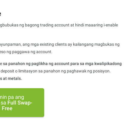
e
bubukas ng bagong trading account at hindi maaaring i-enable
gayunpaman, ang mga existing clients ay kailangang magbukas ng
seso ng paggawa ng account.
ee
sa panahon ng paglikha ng account para sa mga kwalipikadong
deposit o limitasyon sa panahon ng paghawak ng posisyon.
s at metals.
min pa ang
 sa
Full Swap-
Free