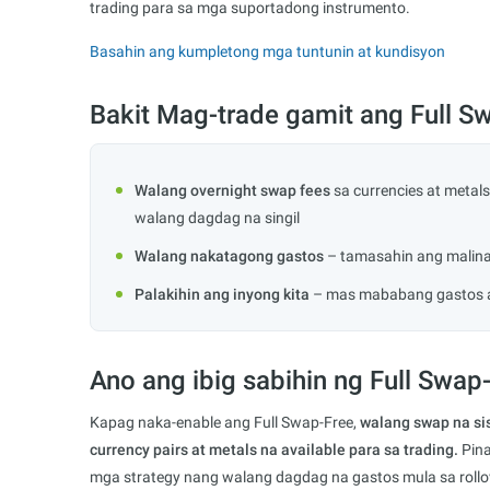
trading para sa mga suportadong instrumento.
Basahin ang kumpletong mga tuntunin at kundisyon
Bakit Mag-trade gamit ang Full S
Walang overnight swap fees
sa currencies at metal
walang dagdag na singil
Walang nakatagong gastos
– tamasahin ang malina
Palakihin ang inyong kita
– mas mababang gastos a
Ano ang ibig sabihin ng Full Swap
Kapag naka-enable ang Full Swap-Free,
walang swap na si
currency pairs at metals na available para sa trading.
Pina
mga strategy nang walang dagdag na gastos mula sa rollov