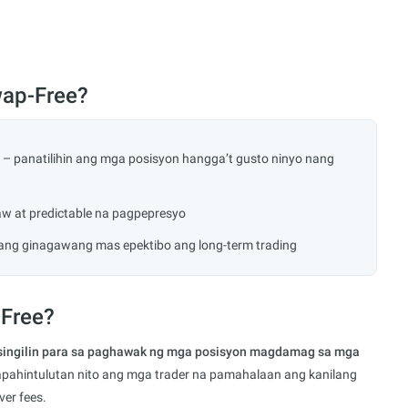
wap-Free?
s – panatilihin ang mga posisyon hangga’t gusto ninyo nang
w at predictable na pagpepresyo
ng ginagawang mas epektibo ang long-term trading
-Free?
singilin para sa paghawak ng mga posisyon magdamag sa mga
pahintulutan nito ang mga trader na pamahalaan ang kanilang
er fees.