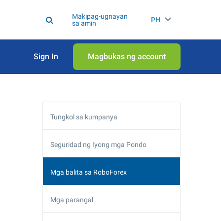
Makipag-ugnayan
PH
sa amin
Sign In
Magbukas ng account
Tungkol sa kumpanya
Seguridad ng Iyong mga Pondo
Mga balita sa RoboForex
Mga parangal