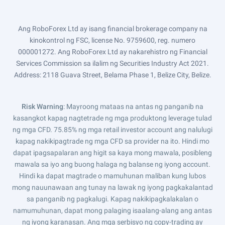
Ang RoboForex Ltd ay isang financial brokerage company na
kinokontrol ng FSC, license No. 9759600, reg. numero
000001272. Ang RoboForex Ltd ay nakarehistro ng Financial
Services Commission sa ilalim ng Securities Industry Act 2021.
Address: 2118 Guava Street, Belama Phase 1, Belize City, Belize.
Risk Warning
: Mayroong mataas na antas ng panganib na
kasangkot kapag nagtetrade ng mga produktong leverage tulad
ng mga CFD. 75.85% ng mga retail investor account ang nalulugi
kapag nakikipagtrade ng mga CFD sa provider na ito. Hindi mo
dapat ipagsapalaran ang higit sa kaya mong mawala, posibleng
mawala sa iyo ang buong halaga ng balanse ng iyong account.
Hindi ka dapat magtrade o mamuhunan maliban kung lubos
mong nauunawaan ang tunay na lawak ng iyong pagkakalantad
sa panganib ng pagkalugi. Kapag nakikipagkalakalan o
namumuhunan, dapat mong palaging isaalang-alang ang antas
ng iyong karanasan. Ang mga serbisyo ng copy-trading ay