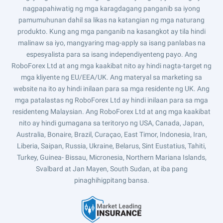
nagpapahiwatig ng mga karagdagang panganib sa iyong
pamumuhunan dahil sa likas na katangian ng mga naturang
produkto. Kung ang mga panganib na kasangkot ay tila hindi
malinaw sa iyo, mangyaring mag-apply sa isang panlabas na
espesyalista para sa isang independiyenteng payo. Ang
RoboForex Ltd at ang mga kaakibat nito ay hindi nagta-target ng
mga kliyente ng EU/EEA/UK. Ang materyal sa marketing sa
website na ito ay hindi inilaan para sa mga residente ng UK. Ang
mga patalastas ng RoboForex Ltd ay hindi inilaan para sa mga
residenteng Malaysian. Ang RoboForex Ltd at ang mga kaakibat
nito ay hindi gumagana sa teritoryo ng USA, Canada, Japan,
Australia, Bonaire, Brazil, Curaçao, East Timor, Indonesia, Iran,
Liberia, Saipan, Russia, Ukraine, Belarus, Sint Eustatius, Tahiti,
Turkey, Guinea- Bissau, Micronesia, Northern Mariana Islands,
Svalbard at Jan Mayen, South Sudan, at iba pang
pinaghihigpitang bansa.