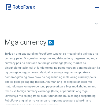
Mga currency
Tuklasin ang pag-aaral ng RoboForex tungkol sa mga pinaka tini-trade na
currency pairs. Dito, mahahanap mo ang detalyadong pagsusuri ng mga
currency pair na tini-trade sa foreign exchange (forex) market, sa
pinaghalong technical at fundamental na pamamaraan, para mabigyan ka
ng buong-buong pananaw. Makibalita sa mga regular na update sa
pamamagitan ng araw-araw na pagsusuri ng malalaking currency pairs
dito sa pabago-bagong market. Anuman ang lebel ng karanasan mo,
matutulungan ka ng ekspertong pagsusuri para bigyang-kahulugan ang
trends sa foreign currency exchange (forex) at pabutihin ang mga
istratehiya mo sa pag-trade. Matututunan mo mula sa mga eksperto ng
RoboForex ang lahat ng kailangang impormasyon para tahakin ang