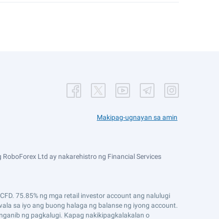
Makipag-ugnayan sa amin
 RoboForex Ltd ay nakarehistro ng Financial Services
D. 75.85% ng mga retail investor account ang nalulugi
ala sa iyo ang buong halaga ng balanse ng iyong account.
ganib ng pagkalugi. Kapag nakikipagkalakalan o