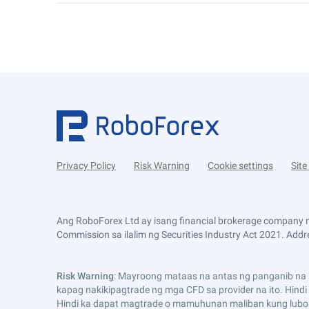
Privacy Policy
Risk Warning
Cookie settings
Sit
Ang RoboForex Ltd ay isang financial brokerage company n
Commission sa ilalim ng Securities Industry Act 2021. Addre
Risk Warning
: Mayroong mataas na antas ng panganib na k
kapag nakikipagtrade ng mga CFD sa provider na ito. Hind
Hindi ka dapat magtrade o mamuhunan maliban kung lubo