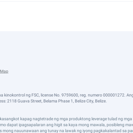
e Map
a kinokontrol ng FSC, license No. 9759600, reg. numero 000001272. Ang
ss: 2118 Guava Street, Belama Phase 1, Belize City, Belize.
asangkot kapag nagtetrade ng mga produktong leverage tulad ng mga CF
i mo dapat ipagsapalaran ang higit sa kaya mong mawala, posibleng maw
s mong nauunawaan ang tunay na lawak ng iyong pagkakalantad sa pan