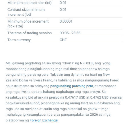
Minimum contract size (lot)
0.01
Contract size minimum
0.01
increment (lot)
Minimum price increment
0.00001
(tick size)
The time of trading session
00:05 - 23:55
Term currency
CHF
Maligayang pagdating sa seksyong "Charts" ng NZDCHF, ang iyong
maaasahang pinagkukunan ng mga real-time na pananaw sa mga
pangunahing pares ng pera. Tuklasin ang dynamic na tsart ng New
Zealand Dollar vs Swiss Franc, na kabilang sa mga nangungunang Forex
na instrumento sa seksyong
pangunahing pares ng pera
, at maranasan
ang mga live na update habang nagbabago ang mga presyo. Sa
kasalukuyang bid at ask na presyo na
0.47617
USD at
0.4762
USD ayon sa
pagkakasunud-sunod, pinapagana ka ng aming tsart na subaybayan ang
mga uso sa merkado at suriin ang mga historikal na galaw — mga
mahalagang kasangkapan para sa pangangalakal sa 2026 sa mga
plataporma ng
Foreign Exchange
.