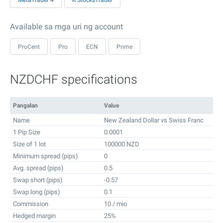
MetaTrader 4
R StocksTrader
Available sa mga uri ng account
ProCent
Pro
ECN
Prime
NZDCHF specifications
Pangalan
Value
Name
New Zealand Dollar vs Swiss Franc
1 Pip Size
0.0001
Size of 1 lot
100000 NZD
Minimum spread (pips)
0
Avg. spread (pips)
0.5
Swap short (pips)
-0.57
Swap long (pips)
0.1
Commission
10 / mio
Hedged margin
25%