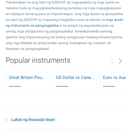
Pakitandaan na ang tsart ng NZDCHF ay nagpapakita ng mga quote na
nakuha mula sa mapagkakatiwalaang panlabas na mga mapagkukunan
at nilalayon lamang para sa impormasyon. Ang mga datos na ipinapakita
sa tsart ng NZDCHF ay maaaring magkaiba mula sa aktwal na
mga quote
ng instrumento sa pangangalakal
o sa presyo ng pag-eexekusyon sa
aming mga plataporma ng pangangalakal. Inirerekomenda naming
gamitin ang impormasyong ito bilang sanggunian habang kinukumpirma
ang mga detalye sa iyong broker upang makagawa ng maalam na
desisyon sa pangangalakal.
Popular instruments
Great Britain Pound vs US Dollar
US Dollar vs Canadian Dollar
------
------
------
Lahat ng financial chart