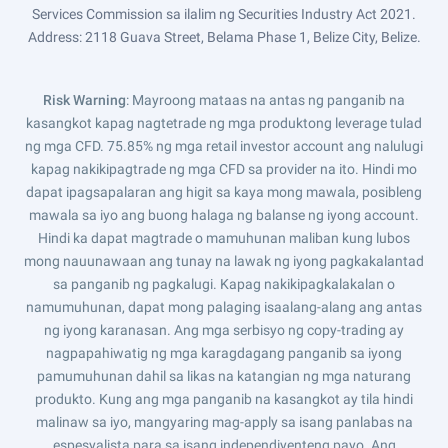
Services Commission sa ilalim ng Securities Industry Act 2021.
Address: 2118 Guava Street, Belama Phase 1, Belize City, Belize.
Risk Warning
: Mayroong mataas na antas ng panganib na
kasangkot kapag nagtetrade ng mga produktong leverage tulad
ng mga CFD. 75.85% ng mga retail investor account ang nalulugi
kapag nakikipagtrade ng mga CFD sa provider na ito. Hindi mo
dapat ipagsapalaran ang higit sa kaya mong mawala, posibleng
mawala sa iyo ang buong halaga ng balanse ng iyong account.
Hindi ka dapat magtrade o mamuhunan maliban kung lubos
mong nauunawaan ang tunay na lawak ng iyong pagkakalantad
sa panganib ng pagkalugi. Kapag nakikipagkalakalan o
namumuhunan, dapat mong palaging isaalang-alang ang antas
ng iyong karanasan. Ang mga serbisyo ng copy-trading ay
nagpapahiwatig ng mga karagdagang panganib sa iyong
pamumuhunan dahil sa likas na katangian ng mga naturang
produkto. Kung ang mga panganib na kasangkot ay tila hindi
malinaw sa iyo, mangyaring mag-apply sa isang panlabas na
espesyalista para sa isang independiyenteng payo. Ang