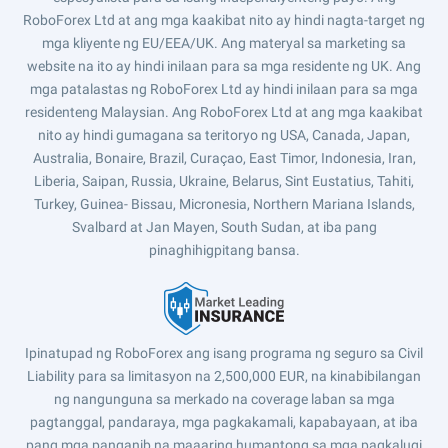
RoboForex Ltd at ang mga kaakibat nito ay hindi nagta-target ng
mga kliyente ng EU/EEA/UK. Ang materyal sa marketing sa
website na ito ay hindi inilaan para sa mga residente ng UK. Ang
mga patalastas ng RoboForex Ltd ay hindi inilaan para sa mga
residenteng Malaysian. Ang RoboForex Ltd at ang mga kaakibat
nito ay hindi gumagana sa teritoryo ng USA, Canada, Japan,
Australia, Bonaire, Brazil, Curaçao, East Timor, Indonesia, Iran,
Liberia, Saipan, Russia, Ukraine, Belarus, Sint Eustatius, Tahiti,
Turkey, Guinea- Bissau, Micronesia, Northern Mariana Islands,
Svalbard at Jan Mayen, South Sudan, at iba pang
pinaghihigpitang bansa.
Ipinatupad ng RoboForex ang isang programa ng seguro sa Civil
Liability para sa limitasyon na 2,500,000 EUR, na kinabibilangan
ng nangunguna sa merkado na coverage laban sa mga
pagtanggal, pandaraya, mga pagkakamali, kapabayaan, at iba
pang mga panganib na maaaring humantong sa mga pagkalugi