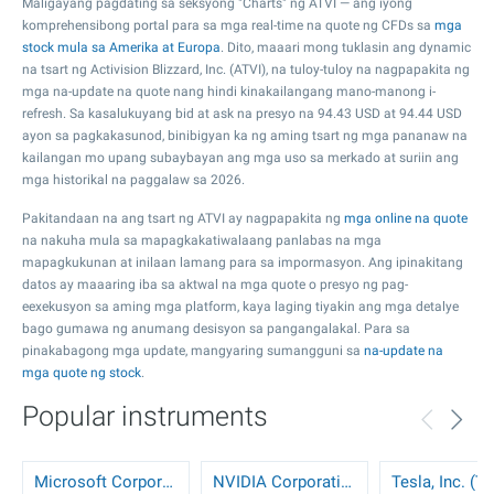
Maligayang pagdating sa seksyong "Charts" ng ATVI — ang iyong
komprehensibong portal para sa mga real-time na quote ng CFDs sa
mga
stock mula sa Amerika at Europa
. Dito, maaari mong tuklasin ang dynamic
na tsart ng Activision Blizzard, Inc. (ATVI), na tuloy-tuloy na nagpapakita ng
mga na-update na quote nang hindi kinakailangang mano-manong i-
refresh. Sa kasalukuyang bid at ask na presyo na
94.43
USD at
94.44
USD
ayon sa pagkakasunod, binibigyan ka ng aming tsart ng mga pananaw na
kailangan mo upang subaybayan ang mga uso sa merkado at suriin ang
mga historikal na paggalaw sa 2026.
Pakitandaan na ang tsart ng ATVI ay nagpapakita ng
mga online na quote
na nakuha mula sa mapagkakatiwalaang panlabas na mga
mapagkukunan at inilaan lamang para sa impormasyon. Ang ipinakitang
datos ay maaaring iba sa aktwal na mga quote o presyo ng pag-
eexekusyon sa aming mga platform, kaya laging tiyakin ang mga detalye
bago gumawa ng anumang desisyon sa pangangalakal. Para sa
pinakabagong mga update, mangyaring sumangguni sa
na-update na
mga quote ng stock
.
Popular instruments
Microsoft Corporation (MSFT)
NVIDIA Corporation (NVDA)
Tesla, Inc. (T