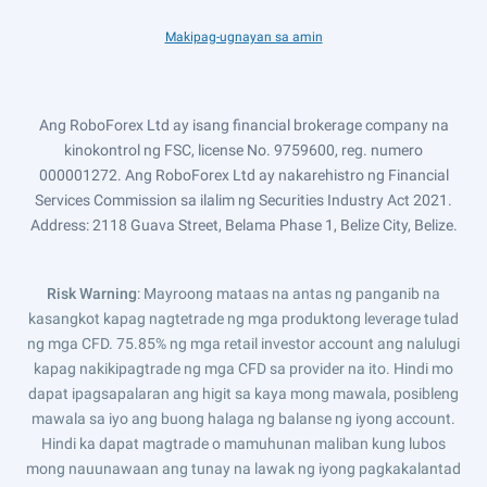
Makipag-ugnayan sa amin
Ang RoboForex Ltd ay isang financial brokerage company na
kinokontrol ng FSC, license No. 9759600, reg. numero
000001272. Ang RoboForex Ltd ay nakarehistro ng Financial
Services Commission sa ilalim ng Securities Industry Act 2021.
Address: 2118 Guava Street, Belama Phase 1, Belize City, Belize.
Risk Warning
: Mayroong mataas na antas ng panganib na
kasangkot kapag nagtetrade ng mga produktong leverage tulad
ng mga CFD. 75.85% ng mga retail investor account ang nalulugi
kapag nakikipagtrade ng mga CFD sa provider na ito. Hindi mo
dapat ipagsapalaran ang higit sa kaya mong mawala, posibleng
mawala sa iyo ang buong halaga ng balanse ng iyong account.
Hindi ka dapat magtrade o mamuhunan maliban kung lubos
mong nauunawaan ang tunay na lawak ng iyong pagkakalantad