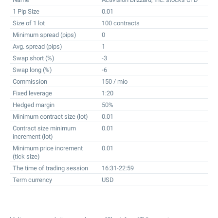
1 Pip Size
0.01
Size of 1 lot
100 contracts
Minimum spread (pips)
0
Avg. spread (pips)
1
Swap short (%)
-3
Swap long (%)
-6
Commission
150 / mio
Fixed leverage
1:20
Hedged margin
50%
Minimum contract size (lot)
0.01
Contract size minimum
0.01
increment (lot)
Minimum price increment
0.01
(tick size)
The time of trading session
16:31-22:59
Term currency
USD