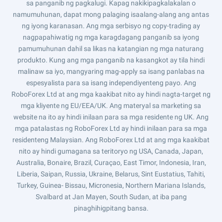
sa panganib ng pagkalugi. Kapag nakikipagkalakalan o
namumuhunan, dapat mong palaging isaalang-alang ang antas
ng iyong karanasan. Ang mga serbisyo ng copy-trading ay
nagpapahiwatig ng mga karagdagang panganib sa iyong
pamumuhunan dahil sa likas na katangian ng mga naturang
produkto. Kung ang mga panganib na kasangkot ay tila hindi
malinaw sa iyo, mangyaring mag-apply sa isang panlabas na
espesyalista para sa isang independiyenteng payo. Ang
RoboForex Ltd at ang mga kaakibat nito ay hindi nagta-target ng
mga kliyente ng EU/EEA/UK. Ang materyal sa marketing sa
website na ito ay hindi inilaan para sa mga residente ng UK. Ang
mga patalastas ng RoboForex Ltd ay hindi inilaan para sa mga
residenteng Malaysian. Ang RoboForex Ltd at ang mga kaakibat
nito ay hindi gumagana sa teritoryo ng USA, Canada, Japan,
Australia, Bonaire, Brazil, Curaçao, East Timor, Indonesia, Iran,
Liberia, Saipan, Russia, Ukraine, Belarus, Sint Eustatius, Tahiti,
Turkey, Guinea- Bissau, Micronesia, Northern Mariana Islands,
Svalbard at Jan Mayen, South Sudan, at iba pang
pinaghihigpitang bansa.