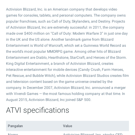
Activision Blizzard, Inc. is an American company that develops video
games for consoles, tablets, and personal computers. The company owns
popular franchises, such as Call of Duty, Skylanders, and Destiny. Projects
of Activision Blizzard, Inc are extremely successful: in 2011, the company
made over $400 million on "Call of Duty: Modern Warfare 3" in just one day
in the UK and the US alone. Another landmark game from Blizzard
Entertainment is World of Warcraft, which set a Guinness World Record as
the world’s most popular MMORPG game. Among other hits of Blizzard
Entertainment are Diablo, Hearthstone, StarCraft, and Heroes of the Storm.
King Digital Entertainment, a branch of Activision Blizzard, creates
interactive entertainment for mobile devices (Candy Crush, Farm Heroes,
Pet Rescue, and Bubble Witch), while Activision Blizzard Studios creates film
and television content based on the game universe created by the
company. In December 2007, Activision Blizzard, Inc. announced a merger
with Vivendi Games — the most famous holding company at that time. In
August 2015, Activision Blizzard, Inc joined S&P 500.
ATVI specifications
Pangalan
Value
Name
Activision Blizzard, Inc. stocks CFD