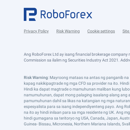
Privacy Policy
Risk Warning
Cookie settings
Sit
Ang RoboForex Ltd ay isang financial brokerage company n
Commission sa ilalim ng Securities Industry Act 2021. Addre
Risk Warning
: Mayroong mataas na antas ng panganib na k
kapag nakikipagtrade ng mga CFD sa provider na ito. Hind
Hindi ka dapat magtrade o mamuhunan maliban kung lubo
namumuhunan, dapat mong palaging isaalang-alang ang an
pamumuhunan dahil sa likas na katangian ng mga naturang
espesyalista para sa isang independiyenteng payo. Ang Ro
na ito ay hindi inilaan para sa mga residente ng UK. Ang 
hindi gumagana sa teritoryo ng USA, Canada, Japan, Australia,
Guinea- Bissau, Micronesia, Northern Mariana Islands, Sva