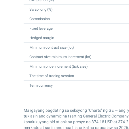
Swap long (%)
Commission
Fixed leverage
Hedged margin
Minimum contract size (lot)
Contract size minimum increment (lot)
Minimum price increment (tick size)
The time of trading session
Term currency
Maligayang pagdating sa seksyong "Charts" ng GE — ang i
tuklasin ang dynamic na tsart ng General Electric Compan
kasalukuyang bid at ask na presyo na
374.18
USD at
374.2
merkado at suriin ang mga historikal na paggalaw sa 2026