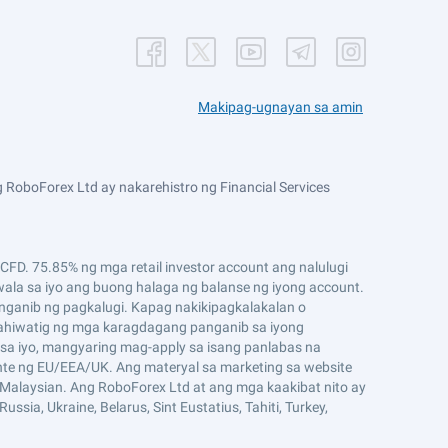
Makipag-ugnayan sa amin
 RoboForex Ltd ay nakarehistro ng Financial Services
D. 75.85% ng mga retail investor account ang nalulugi
ala sa iyo ang buong halaga ng balanse ng iyong account.
ganib ng pagkalugi. Kapag nakikipagkalakalan o
ahiwatig ng mga karagdagang panganib sa iyong
sa iyo, mangyaring mag-apply sa isang panlabas na
ente ng EU/EEA/UK. Ang materyal sa marketing sa website
g Malaysian. Ang RoboForex Ltd at ang mga kaakibat nito ay
ssia, Ukraine, Belarus, Sint Eustatius, Tahiti, Turkey,