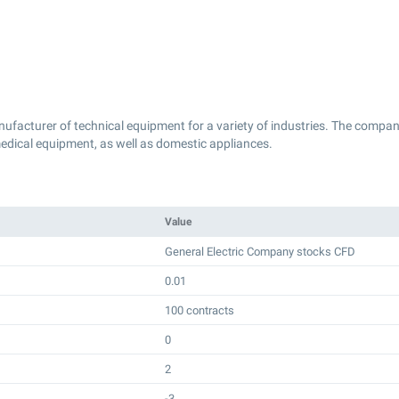
acturer of technical equipment for a variety of industries. The company
medical equipment, as well as domestic appliances.
Value
General Electric Company stocks CFD
0.01
100 contracts
0
2
-3