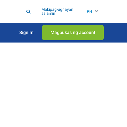
Makipag-ugnayan
PH
sa amin
Sign In
Magbukas ng account