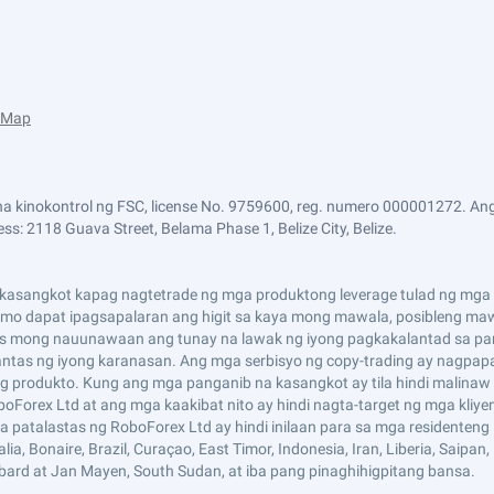
e Map
a kinokontrol ng FSC, license No. 9759600, reg. numero 000001272. Ang
ss: 2118 Guava Street, Belama Phase 1, Belize City, Belize.
asangkot kapag nagtetrade ng mga produktong leverage tulad ng mga CF
i mo dapat ipagsapalaran ang higit sa kaya mong mawala, posibleng maw
s mong nauunawaan ang tunay na lawak ng iyong pagkakalantad sa pan
tas ng iyong karanasan. Ang mga serbisyo ng copy-trading ay nagpap
 produkto. Kung ang mga panganib na kasangkot ay tila hindi malinaw 
boForex Ltd at ang mga kaakibat nito ay hindi nagta-target ng mga kliy
mga patalastas ng RoboForex Ltd ay hindi inilaan para sa mga residenten
 Bonaire, Brazil, Curaçao, East Timor, Indonesia, Iran, Liberia, Saipan, Ru
lbard at Jan Mayen, South Sudan, at iba pang pinaghihigpitang bansa.