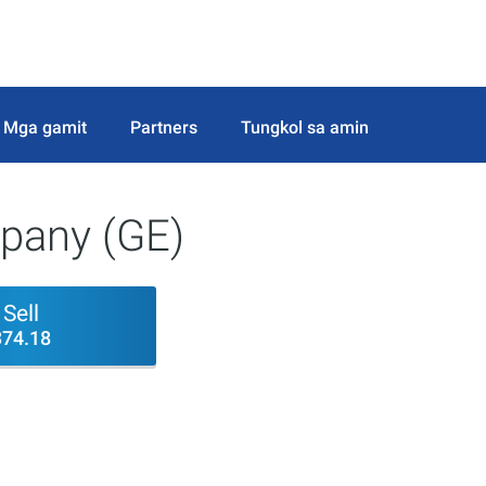
Mga gamit
Partners
Tungkol sa amin
mpany (GE)
Sell
374.18