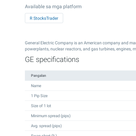
Available sa mga platform
R StocksTrader
General Electric Company is an American company and manuf
powerplants, nuclear reactors, and gas turbines, engines, 
GE specifications
Pangalan
Name
1 Pip Size
Size of 1 lot
Minimum spread (pips)
Avg. spread (pips)
Swap short (%)