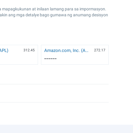
 mapagkukunan at inilaan lamang para sa impormasyon.
 tiyakin ang mga detalye bago gumawa ng anumang desisyon
AAPL)
Amazon.com, Inc. (AMZN)
312.45
272.17
------