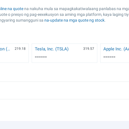
line na quote
na nakuha mula sa mapagkakatiwalaang panlabas na mga
quote o presyo ng pag-eexekusyon sa aming mga platform, kaya laging
angyaring sumangguni sa
na-update na mga quote ng stock
.
NVIDIA Corporation (NVDA)
Tesla, Inc. (TSLA)
Apple Inc. (
219.18
319.57
------
------