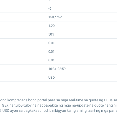
-6
150 / mio
1:20
50%
0.01
0.01
0.01
16:31-22:59
USD
yong komprehensibong portal para sa mga real-time na quote ng CFDs s
y (GE), na tuloy-tuloy na nagpapakita ng mga na-update na quote nang h
5
USD ayon sa pagkakasunod, binibigyan ka ng aming tsart ng mga pa
.