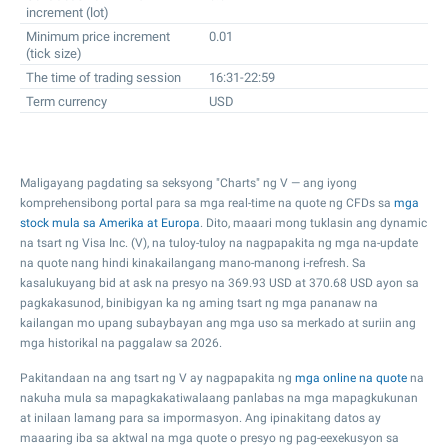
increment (lot)
Minimum price increment
0.01
(tick size)
The time of trading session
16:31-22:59
Term currency
USD
Maligayang pagdating sa seksyong "Charts" ng V — ang iyong
komprehensibong portal para sa mga real-time na quote ng CFDs sa
mga
stock mula sa Amerika at Europa
. Dito, maaari mong tuklasin ang dynamic
na tsart ng Visa Inc. (V), na tuloy-tuloy na nagpapakita ng mga na-update
na quote nang hindi kinakailangang mano-manong i-refresh. Sa
kasalukuyang bid at ask na presyo na
369.93
USD at
370.68
USD ayon sa
pagkakasunod, binibigyan ka ng aming tsart ng mga pananaw na
kailangan mo upang subaybayan ang mga uso sa merkado at suriin ang
mga historikal na paggalaw sa 2026.
Pakitandaan na ang tsart ng V ay nagpapakita ng
mga online na quote
na
nakuha mula sa mapagkakatiwalaang panlabas na mga mapagkukunan
at inilaan lamang para sa impormasyon. Ang ipinakitang datos ay
maaaring iba sa aktwal na mga quote o presyo ng pag-eexekusyon sa