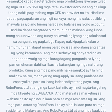
kasangkot kapag nagtetrade ng mga produktong leverage tulad
ng mga CFD. 75.85% ng mga retail investor account ang nalulugi
kapag nakikipagtrade ng mga CFD sa provider na ito. Hindi mo
dapat ipagsapalaran ang higit sa kaya mong mawala, posibleng
mawala sa iyo ang buong halaga ng balanse ng iyong account.
Hindi ka dapat magtrade o mamuhunan maliban kung lubos
mong nauunawaan ang tunay na lawak ng iyong pagkakalantad
sa panganib ng pagkalugi. Kapag nakikipagkalakalan o
namumuhunan, dapat mong palaging isaalang-alang ang antas
ng iyong karanasan. Ang mga serbisyo ng copy-trading ay
nagpapahiwatig ng mga karagdagang panganib sa iyong
pamumuhunan dahil sa likas na katangian ng mga naturang
produkto. Kung ang mga panganib na kasangkot ay tila hindi
malinaw sa iyo, mangyaring mag-apply sa isang panlabas na
espesyalista para sa isang independiyenteng payo. Ang
RoboForex Ltd at ang mga kaakibat nito ay hindi nagta-target ng
mga kliyente ng EU/EEA/UK. Ang materyal sa marketing sa
website na ito ay hindi inilaan para sa mga residente ng UK. Ang
mga patalastas ng RoboForex Ltd ay hindi inilaan para sa mga
residenteng Malaysian. Ang RoboForex Ltd at ang mga kaakibat