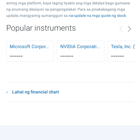
aming mga platform, kaya laging tiyakin ang mga detalye bago gumawa
ng anumang desisyon sa pangangalakal. Para sa pinakabagong mga
update, mangyaring sumangguni sa
na-update na mga quote ng stock
.
Popular instruments
Microsoft Corporation (MSFT)
NVIDIA Corporation (NVDA)
Tesla, Inc. (T
------
------
------
Lahat ng financial chart