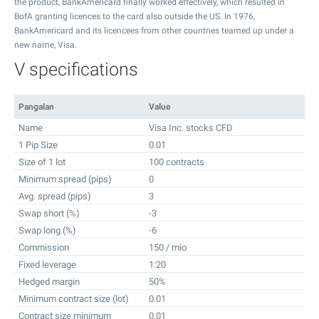
the product, BankAmericard finally worked effectively, which resulted in
BofA granting licences to the card also outside the US. In 1976,
BankAmericard and its licencees from other countries teamed up under a
new name, Visa.
V specifications
Pangalan
Value
Name
Visa Inc. stocks CFD
1 Pip Size
0.01
Size of 1 lot
100 contracts
Minimum spread (pips)
0
Avg. spread (pips)
3
Swap short (%)
-3
Swap long (%)
-6
Commission
150 / mio
Fixed leverage
1:20
Hedged margin
50%
Minimum contract size (lot)
0.01
Contract size minimum
0.01