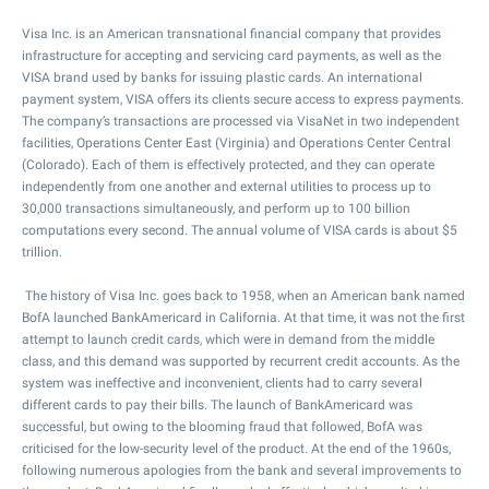
Visa Inc. is an American transnational financial company that provides
infrastructure for accepting and servicing card payments, as well as the
VISA brand used by banks for issuing plastic cards. An international
payment system, VISA offers its clients secure access to express payments.
The company’s transactions are processed via VisaNet in two independent
facilities, Operations Center East (Virginia) and Operations Center Central
(Colorado). Each of them is effectively protected, and they can operate
independently from one another and external utilities to process up to
30,000 transactions simultaneously, and perform up to 100 billion
computations every second. The annual volume of VISA cards is about $5
trillion.
The history of Visa Inc. goes back to 1958, when an American bank named
BofA launched BankAmericard in California. At that time, it was not the first
attempt to launch credit cards, which were in demand from the middle
class, and this demand was supported by recurrent credit accounts. As the
system was ineffective and inconvenient, clients had to carry several
different cards to pay their bills. The launch of BankAmericard was
successful, but owing to the blooming fraud that followed, BofA was
criticised for the low-security level of the product. At the end of the 1960s,
following numerous apologies from the bank and several improvements to