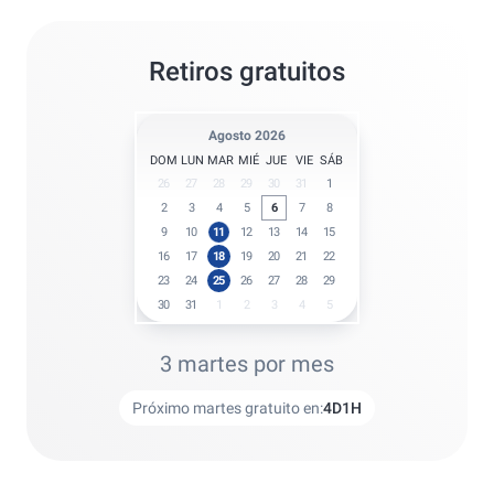
Retiros gratuitos
Agosto 2026
DOM
LUN
MAR
MIÉ
JUE
VIE
SÁB
26
27
28
29
30
31
1
2
3
4
5
6
7
8
9
10
11
12
13
14
15
16
17
18
19
20
21
22
23
24
25
26
27
28
29
30
31
1
2
3
4
5
3 martes por mes
Próximo martes gratuito en:
4
D
1
H