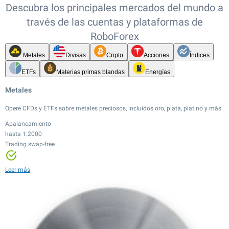
Descubra los principales mercados del mundo a
través de las cuentas y plataformas de
RoboForex
Metales
Divisas
Cripto
Acciones
Índices
ETFs
Materias primas blandas
Energías
Metales
Opere CFDs y ETFs sobre metales preciosos, incluidos oro, plata, platino y más
Apalancamiento
hasta 1:2000
Trading swap-free
Apalancamiento
Apalancamiento
Apalancamiento
hasta 1:2000
hasta 1:20
hasta 1:100
Trading swap-free
Apalancamiento
Apalancamiento
Leer más
Spreads ajustados
Spreads ajustados
hasta 1:500
hasta 1:20
Apalancamiento
Apalancamiento
Trading 24/7
Spreads ajustados
hasta 1:20
hasta 1:100
Más de 12,000 instrumentos
Spreads ajustados