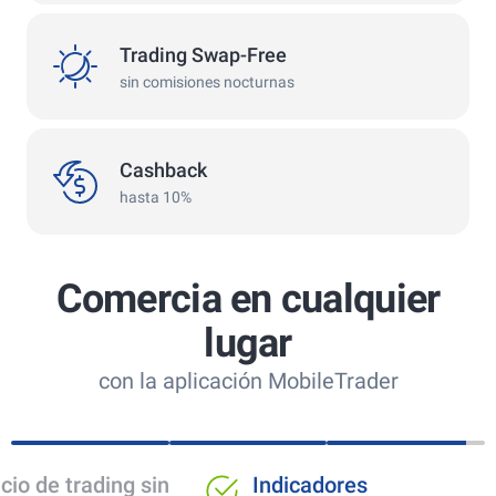
swap
Trading Swap-Free
sin comisiones nocturnas
сashback
Cashback
hasta 10%
Comercia en cualquier
lugar
con la aplicación MobileTrader
Ideal para operar con
Espacio de tr