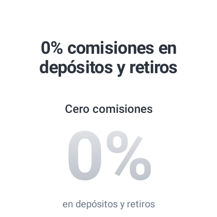
Global Brands Magazine Awards
Best Copy Trading Broker 2024
Professional Trader Awards 2024
0% comisiones en
Best Copy Trading Platform
depósitos y retiros
Global Brands Magazine Awards 2023
Cero comisiones
0
%
en depósitos y retiros