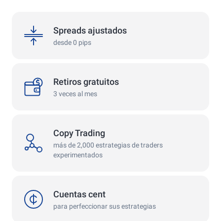
spreads
Spreads ajustados
desde 0 pips
withdrawals
Retiros gratuitos
3 veces al mes
Copy Trading
copy
más de 2,000 estrategias de traders
experimentados
cent
Cuentas cent
para perfeccionar sus estrategias