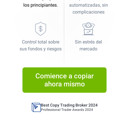
los principiantes.
automatizadas, sin
complicaciones
Control total sobre
Sin estrés del
Best Copy Trading Platform
sus fondos y riesgos
mercado
Global Brands Magazine Awards 2023
Best Copy Trading Platform 2025
Global Brands Magazine Awards
Comience a copiar
ahora mismo
Best Copy Trading Broker 2024
Professional Trader Awards 2024
Best Copy Trading Platform
Global Brands Magazine Awards 2023
Best Copy Trading Platform 2025