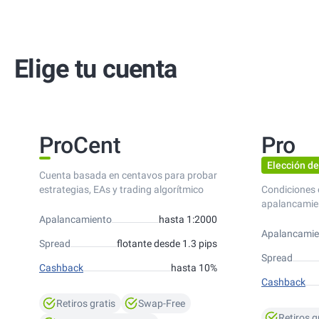
Elige tu cuenta
ProCent
Pro
Elección de
Cuenta basada en centavos para probar
estrategias, EAs y trading algorítmico
Condiciones 
apalancamie
Apalancamiento
hasta 1:2000
Apalancamie
Spread
flotante desde 1.3 pips
Spread
Cashback
hasta 10%
Cashback
Retiros gratis
Swap-Free
Retiros g