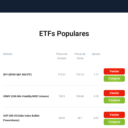
ETFs Populares
Símbolo
Precio de
Precio de
Spread
Compra
Venta
Vender
SPY (SPDR S&P 500 ETF)
772.57
773.74
1.17
Comprar
Vender
USMV (USA Min Volatility MSCI Ishares)
100.5
100.68
0.18
Comprar
Vender
UUP (DB US Dollar Index Bullish
28.03
28.1
0.07
Powershares)
Comprar