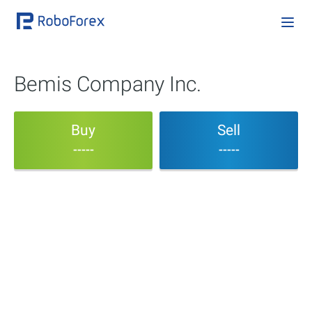
Bemis Company Inc.
Buy
Sell
-----
-----