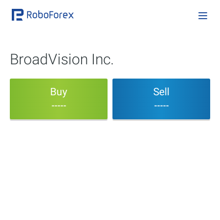
BroadVision Inc.
Buy
Sell
-----
-----