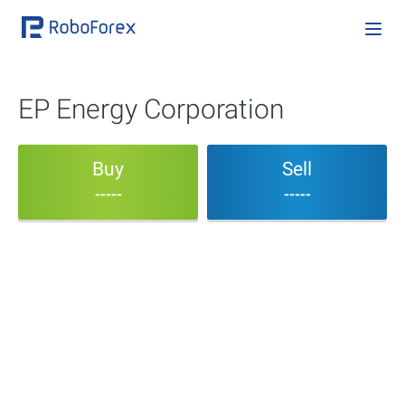
EP Energy Corporation
Buy
Sell
-----
-----