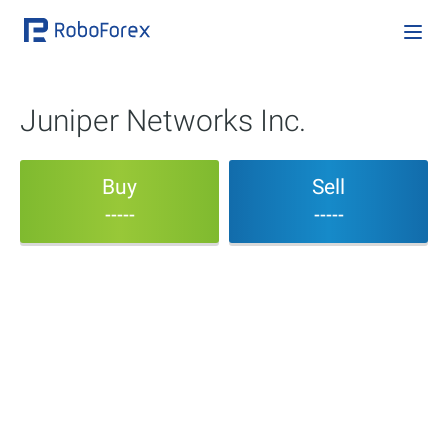
Juniper Networks Inc.
Buy
Sell
-----
-----