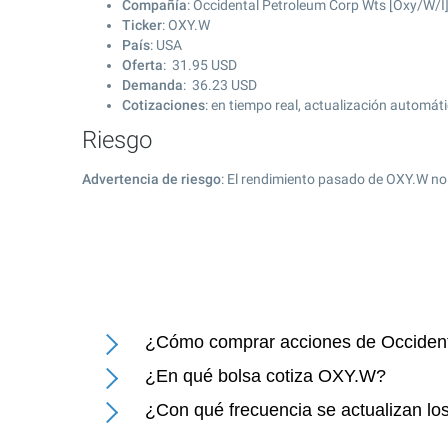
Compañía
: Occidental Petroleum Corp Wts [Oxy/W/I
Ticker
: OXY.W
País
: USA
Oferta
:
31.95
USD
Demanda
:
36.23
USD
Cotizaciones
: en tiempo real, actualización automát
Riesgo
Advertencia de riesgo
: El rendimiento pasado de OXY.W no
¿Cómo comprar acciones de Occident
¿En qué bolsa cotiza OXY.W?
¿Con qué frecuencia se actualizan lo