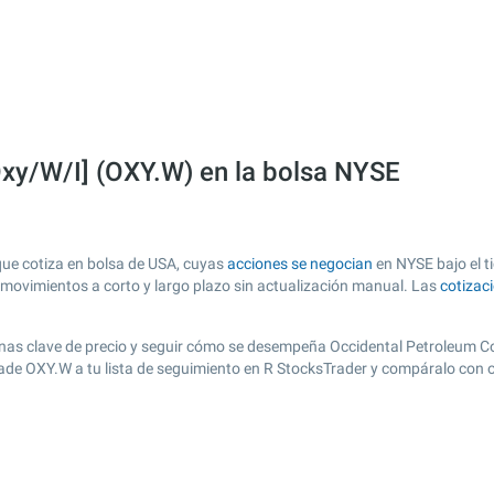
xy/W/I] (OXY.W) en la bolsa NYSE
ue cotiza en bolsa de USA, cuyas
acciones se negocian
en NYSE bajo el t
s movimientos a corto y largo plazo sin actualización manual. Las
cotizac
r zonas clave de precio y seguir cómo se desempeña Occidental Petroleum C
añade OXY.W a tu lista de seguimiento en R StocksTrader y compáralo con 